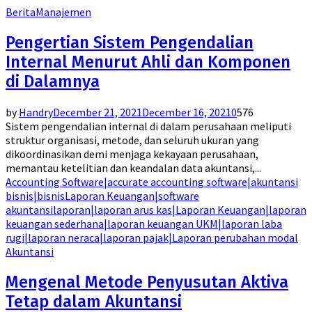
Berita
Manajemen
Pengertian Sistem Pengendalian
Internal Menurut Ahli dan Komponen
di Dalamnya
by
Handry
December 21, 2021
December 16, 2021
0
576
Sistem pengendalian internal di dalam perusahaan meliputi
struktur organisasi, metode, dan seluruh ukuran yang
dikoordinasikan demi menjaga kekayaan perusahaan,
memantau ketelitian dan keandalan data akuntansi,...
Accounting Software|accurate accounting software|akuntansi
bisnis|bisnis
Laporan Keuangan|software
akuntansi
laporan|laporan arus kas|Laporan Keuangan|laporan
keuangan sederhana|laporan keuangan UKM|laporan laba
rugi|laporan neraca|laporan pajak|Laporan perubahan modal
Akuntansi
Mengenal Metode Penyusutan Aktiva
Tetap dalam Akuntansi