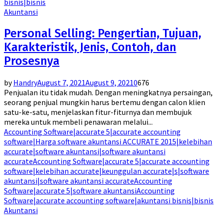
bisnis|bisnis
Akuntansi
Personal Selling: Pengertian, Tujuan,
Karakteristik, Jenis, Contoh, dan
Prosesnya
by
Handry
August 7, 2021
August 9, 2021
0
676
Penjualan itu tidak mudah. Dengan meningkatnya persaingan,
seorang penjual mungkin harus bertemu dengan calon klien
satu-ke-satu, menjelaskan fitur-fiturnya dan membujuk
mereka untuk membeli penawaran melalui...
Accounting Software|accurate 5|accurate accounting
software|Harga software akuntansi ACCURATE 2015|kelebihan
accurate|software akuntansi|software akuntansi
accurate
Accounting Software|accurate 5|accurate accounting
software|kelebihan accurate|keunggulan accurate|s|software
akuntansi|software akuntansi accurate
Accounting
Software|accurate 5|software akuntansi
Accounting
Software|accurate accounting software|akuntansi bisnis|bisnis
Akuntansi