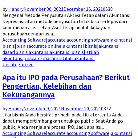
by
Handry
November 30, 2021
December 16, 2021
0
638
Mengenal Metode Penyusutan Aktiva Tetap dalam Akuntansi
Depresiasi atau metode penyusutan tidak bisa terlepas dari
keberadaan aset tetap. Aset tetap adalah kekayaan
perusahaan dengan usia...
Accounting Software|accurate accounting software|akuntansi
bisnis|bisnis
accurate online|akuntansi bisnis|akuntansi
dasar|bisnis akuntansi
akuntansi bisnis|istilah
akuntansi|macam-macam istilah akuntansi
Uncategorized
Apa itu IPO pada Perusahaan? Berikut
Pengertian, Kelebihan dan
Kekurangannya
by
Handry
November 9, 2021
November 20, 2021
0
372
Jika bisnis Anda bersifat pribadi, pada titik tertentu Anda
dapat mempertimbangkan untuk go public. Saat Anda go
public, Anda menjalani proses IPO. Jadi, apa itu...
Accounting Software|accurate accounting software|akuntansi