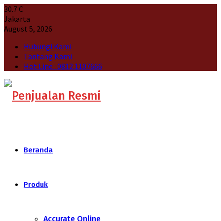
30.7
C
Jakarta
August 5, 2026
Hubungi Kami
Tantang Kami
Hot Line : 0812 1107666
Beranda
Produk
Accurate Online