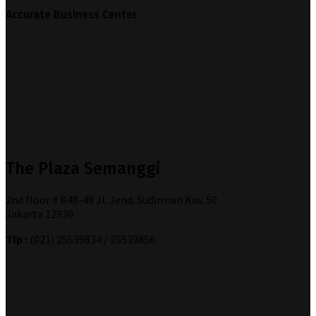
Accurate Business Center
The Plaza Semanggi
2nd floor # B48-49 Jl. Jend. Sudirman Kav. 50
Jakarta 12930
Tlp :
(021) 25539834 / 25539856