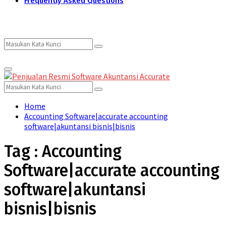
Frequently Asked Questions
Search
Search
Primary
for:
Menu
Search
Search
for:
Home
Accounting Software|accurate accounting
software|akuntansi bisnis|bisnis
Tag : Accounting
Software|accurate accounting
software|akuntansi
bisnis|bisnis