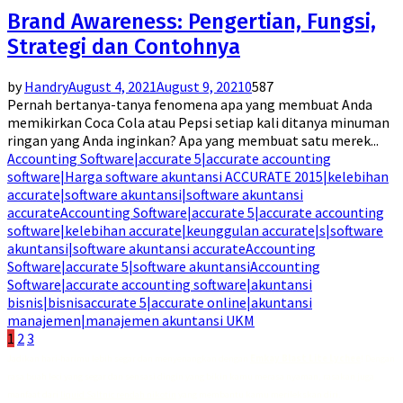
Brand Awareness: Pengertian, Fungsi,
Strategi dan Contohnya
by
Handry
August 4, 2021
August 9, 2021
0
587
Pernah bertanya-tanya fenomena apa yang membuat Anda
memikirkan Coca Cola atau Pepsi setiap kali ditanya minuman
ringan yang Anda inginkan? Apa yang membuat satu merek...
Accounting Software|accurate 5|accurate accounting
software|Harga software akuntansi ACCURATE 2015|kelebihan
accurate|software akuntansi|software akuntansi
accurate
Accounting Software|accurate 5|accurate accounting
software|kelebihan accurate|keunggulan accurate|s|software
akuntansi|software akuntansi accurate
Accounting
Software|accurate 5|software akuntansi
Accounting
Software|accurate accounting software|akuntansi
bisnis|bisnis
accurate 5|accurate online|akuntansi
manajemen|manajemen akuntansi UKM
Posts
1
2
3
Jadikan hari-harimu lebih segar dan menyenangkan dengan
Emkay Blast Lite Lychee
! Dengan
pagination
rasa buah leci yang segar dan sensasi dingin yang bikin kamu merasa nyaman, rasakan juga
manfaat dari
liquid Saltnic rendah nikotin
yang membantu kamu merilekskan diri.