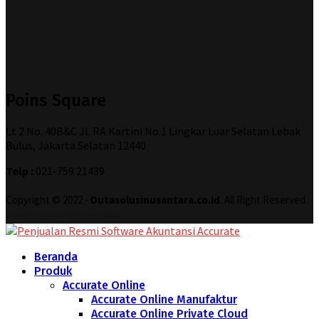
Poins Square
Lt 2 No. 40B&C Jl. RA Kartini No.1 Lingkar Luar Selatan Lebak
Bulus, Jakarta Selatan 12440
Telp :
021-759 21439
Copyright © 2022 -
Dutasolusinusantara.co.id
. All Right Reserved.
Designed and Developed by
Increase Digital
Beranda
Produk
Accurate Online
Accurate Online Manufaktur
Accurate Online Private Cloud