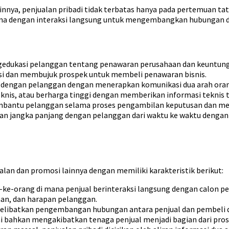
nnya, penjualan pribadi tidak terbatas hanya pada pertemuan t
rsama dengan interaksi langsung untuk mengembangkan hubungan 
edukasi pelanggan tentang penawaran perusahaan dan keuntun
si dan membujuk prospek untuk membeli penawaran bisnis.
dengan pelanggan dengan menerapkan komunikasi dua arah ora
is, atau berharga tinggi dengan memberikan informasi teknis te
antu pelanggan selama proses pengambilan keputusan dan me
jangka panjang dengan pelanggan dari waktu ke waktu denga
alan dan promosi lainnya dengan memiliki karakteristik berikut:
g-ke-orang di mana penjual berinteraksi langsung dengan calon p
nan, dan harapan pelanggan.
melibatkan pengembangan hubungan antara penjual dan pembeli d
ini bahkan mengakibatkan tenaga penjual menjadi bagian dari pro