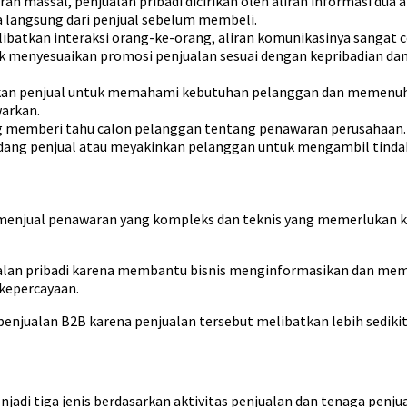
an massal, penjualan pribadi dicirikan oleh aliran informasi du
 langsung dari penjual sebelum membeli.
ibatkan interaksi orang-ke-orang, aliran komunikasinya sangat c
k menyesuaikan promosi penjualan sesuai dengan kepribadian dan
skan penjual untuk memahami kebutuhan pelanggan dan memenu
arkan.
g memberi tahu calon pelanggan tentang penawaran perusahaan. 
ng penjual atau meyakinkan pelanggan untuk mengambil tindak
 menjual penawaran yang kompleks dan teknis yang memerlukan ko
ualan pribadi karena membantu bisnis menginformasikan dan m
 kepercayaan.
penjualan B2B karena penjualan tersebut melibatkan lebih sedikit 
adi tiga jenis berdasarkan aktivitas penjualan dan tenaga penjual 