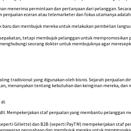
an menerima permintaan dan pertanyaan dari pelanggan. Secara s
en penjualan eceran atau telemarketer dan fokus utamanya adal
 baru dan membujuk mereka untuk melakukan pembelian langsun
sepakatan, tetapi membujuk pelanggan untuk mempromosikan pe
i menghubungi seorang dokter untuk membujuknya agar meresepk
ling tradisional yang digunakan oleh bisnis. Sejarah penjualan d
gan, menanyakan tentang kebutuhan dan keinginan mereka, dan
di:
a, dll. Mempekerjakan staf penjualan yang membantu pelanggan m
seperti Gillette) dan B2B (seperti PayTM) mempekerjakan staf p
penawaran perusahaan dan membujuk mereka untuk menggunakan