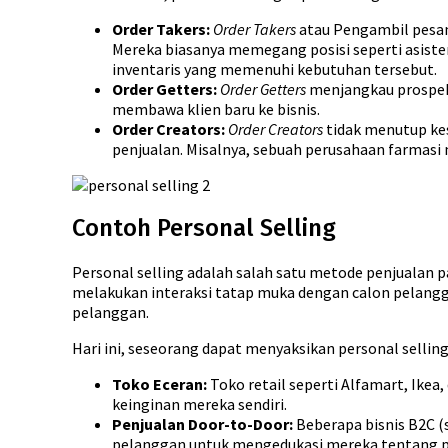
Order Takers:
Order Takers
atau Pengambil pesan
Mereka biasanya memegang posisi seperti asist
inventaris yang memenuhi kebutuhan tersebut.
Order Getters:
Order Getters
menjangkau prospek
membawa klien baru ke bisnis.
Order Creators:
Order Creators
tidak menutup ke
penjualan. Misalnya, sebuah perusahaan farmas
Contoh Personal Selling
Personal selling adalah salah satu metode penjualan pa
melakukan interaksi tatap muka dengan calon pelang
pelanggan.
Hari ini, seseorang dapat menyaksikan personal selling 
Toko Eceran:
Toko retail seperti Alfamart, Ike
keinginan mereka sendiri.
Penjualan Door-to-Door:
Beberapa bisnis B2C (
pelanggan untuk mengedukasi mereka tentang 