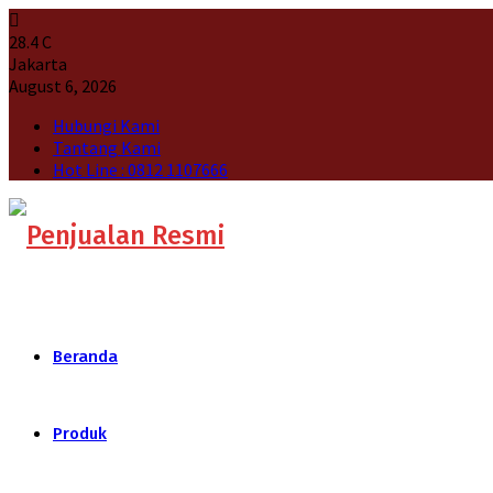
28.4
C
Jakarta
August 6, 2026
Hubungi Kami
Tantang Kami
Hot Line : 0812 1107666
Beranda
Produk