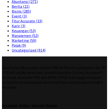
Akuntansi
(271)
Berita
(21)
Bisnis
(285)
Event
(3)
Fitur Accurate
(33)
Karir
(3)
Keuangan
(53)
Manajemen
(52)
Marketing
(59)
Pajak
(9)
Uncategorized
(914)
Duta Solusi Nusantara adalah Official Partner penjualan dari PT
CPSSoft selaku developer produk Accurate Online, Accurate 5
Desktop, Accurate POS dan RENE 2 POS. Kami juga melayani
konsultasi pra penjualan dan pelatihan untuk produk-produk
Accurate.
Accurate Online Spesial Diskon