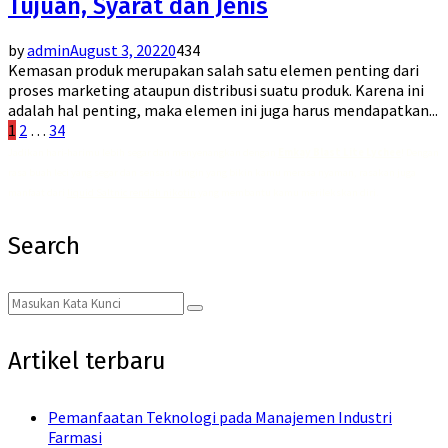
Tujuan, Syarat dan Jenis
by
admin
August 3, 2022
0
434
Kemasan produk merupakan salah satu elemen penting dari
proses marketing ataupun distribusi suatu produk. Karena ini
adalah hal penting, maka elemen ini juga harus mendapatkan...
Posts
1
2
…
34
Jadikan hari-harimu lebih segar dan menyenangkan dengan
Emkay Blast Lite Lychee
! Dengan
pagination
rasa buah leci yang segar dan sensasi dingin yang bikin kamu merasa nyaman, rasakan juga
manfaat dari
liquid Saltnic rendah nikotin
yang membantu kamu merilekskan diri.
Search
Search
Search
for:
Artikel terbaru
Pemanfaatan Teknologi pada Manajemen Industri
Farmasi