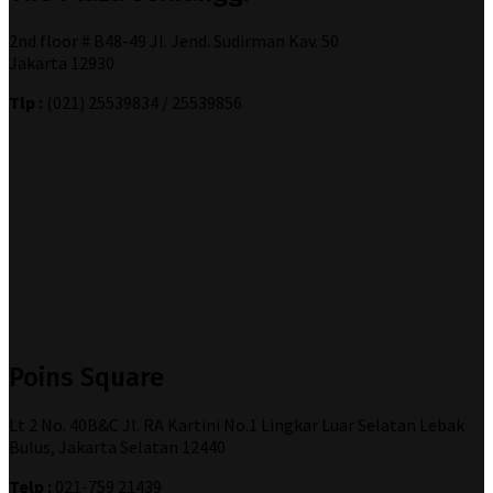
2nd floor # B48-49 Jl. Jend. Sudirman Kav. 50
Jakarta 12930
Tlp :
(021) 25539834 / 25539856
Poins Square
Lt 2 No. 40B&C Jl. RA Kartini No.1 Lingkar Luar Selatan Lebak
Bulus, Jakarta Selatan 12440
Telp :
021-759 21439