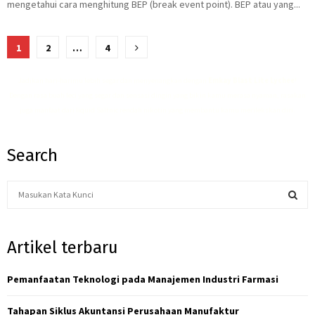
mengetahui cara menghitung BEP (break event point). BEP atau yang...
Posts
1
2
…
4
pagination
Jadikan hari-harimu lebih segar dan menyenangkan dengan
Emkay Blast Lite Lychee
!
Dengan rasa buah leci yang segar dan sensasi dingin yang bikin kamu merasa nyaman, rasakan
juga manfaat dari
liquid Saltnic rendah nikotin
yang membantu kamu merilekskan diri.
Search
S
e
a
S
r
Artikel terbaru
c
E
h
f
Pemanfaatan Teknologi pada Manajemen Industri Farmasi
A
o
r
R
Tahapan Siklus Akuntansi Perusahaan Manufaktur