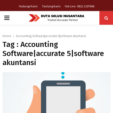
Hubungi Kami
Tantang Kami
Hot Line : 0812 1107666
PRIMARY
MENU
Home
Accounting Software|accurate 5|software akuntansi
Tag : Accounting
Software|accurate 5|software
akuntansi