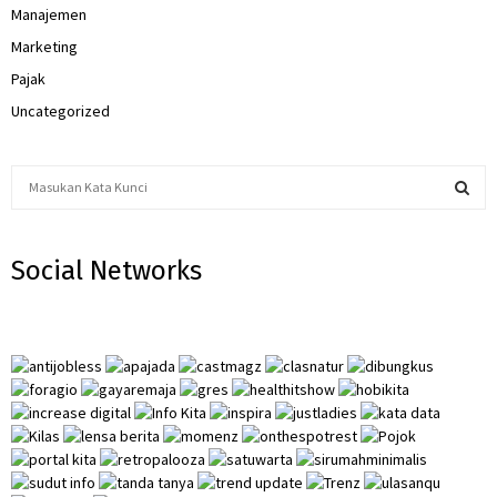
Manajemen
Marketing
Pajak
Uncategorized
S
e
a
S
r
Social Networks
c
E
h
f
A
o
r
R
:
C
H