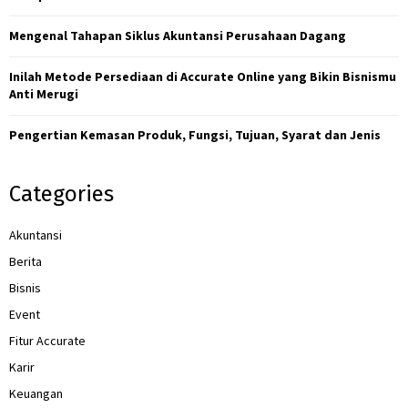
:
C
Mengenal Tahapan Siklus Akuntansi Perusahaan Dagang
H
Inilah Metode Persediaan di Accurate Online yang Bikin Bisnismu
Anti Merugi
Pengertian Kemasan Produk, Fungsi, Tujuan, Syarat dan Jenis
Categories
Akuntansi
Berita
Bisnis
Event
Fitur Accurate
Karir
Keuangan