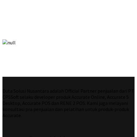
Ingin Tahu Bagaimana AOL Private
Cloud Bekerja?
Duta Solusi Nusantara adalah Official Partner penjualan dari PT
CPSSoft selaku developer produk Accurate Online, Accurate 5
Desktop, Accurate POS dan RENE 2 POS. Kami juga melayani
konsultasi pra penjualan dan pelatihan untuk produk-produk
Accurate.