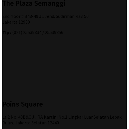
The Plaza Semanggi
2nd floor # B48-49 Jl. Jend. Sudirman Kav. 50
Jakarta 12930
Tlp :
(021) 25539834 / 25539856
Poins Square
Lt 2 No. 40B&C Jl. RA Kartini No.1 Lingkar Luar Selatan Lebak
Bulus, Jakarta Selatan 12440