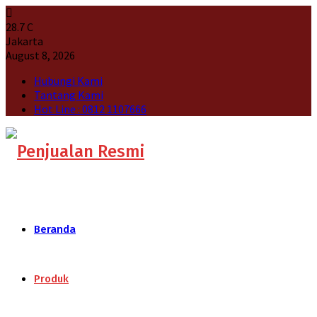
28.7
C
Jakarta
August 8, 2026
Hubungi Kami
Tantang Kami
Hot Line : 0812 1107666
Beranda
Produk