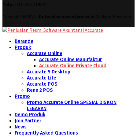
Telp :
021-759 21439
Copyright © 2022 -
Dutasolusinusantara.co.id
. All Right Reserved.
Designed and Developed by
Increase Digital
Beranda
Produk
Accurate Online
Accurate Online Manufaktur
Accurate Online Private Cloud
Accurate 5 Desktop
Accurate Lite
Accurate POS
Rene 2 POS
Promo
Promo Accurate Online SPESIAL DISKON
LEBARAN
Demo Produk
Join Partner
News
Frequently Asked Questions