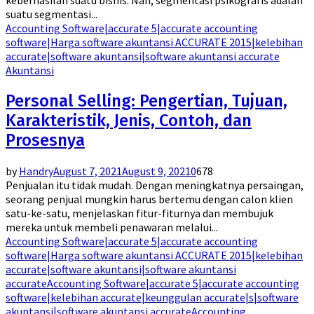
keberhasilan suatu bisnis. Nah, segmentasi psikografis adalah
suatu segmentasi...
Accounting Software|accurate 5|accurate accounting
software|Harga software akuntansi ACCURATE 2015|kelebihan
accurate|software akuntansi|software akuntansi accurate
Akuntansi
Personal Selling: Pengertian, Tujuan,
Karakteristik, Jenis, Contoh, dan
Prosesnya
by
Handry
August 7, 2021
August 9, 2021
0
678
Penjualan itu tidak mudah. Dengan meningkatnya persaingan,
seorang penjual mungkin harus bertemu dengan calon klien
satu-ke-satu, menjelaskan fitur-fiturnya dan membujuk
mereka untuk membeli penawaran melalui...
Accounting Software|accurate 5|accurate accounting
software|Harga software akuntansi ACCURATE 2015|kelebihan
accurate|software akuntansi|software akuntansi
accurate
Accounting Software|accurate 5|accurate accounting
software|kelebihan accurate|keunggulan accurate|s|software
akuntansi|software akuntansi accurate
Accounting