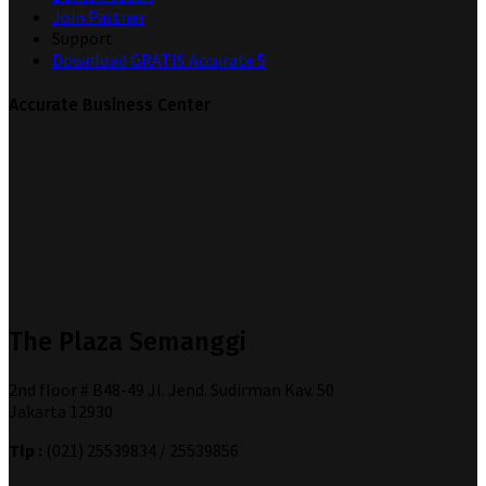
Join Partner
Support
Download GRATIS Accurate 5
Accurate Business Center
The Plaza Semanggi
2nd floor # B48-49 Jl. Jend. Sudirman Kav. 50
Jakarta 12930
Tlp :
(021) 25539834 / 25539856