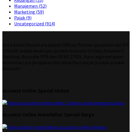
Manajemen
(52)
Marketing
(59)
Pajak
(9)
Uncategorized
(914)
Duta Solusi Nusantara adalah Official Partner penjualan dari PT
CPSSoft selaku developer produk Accurate Online, Accurate 5
Desktop, Accurate POS dan RENE 2 POS. Kami juga melayani
konsultasi pra penjualan dan pelatihan untuk produk-produk
Accurate.
Accurate Online Spesial Diskon
Accurate Online Manufaktur Spesial Harga