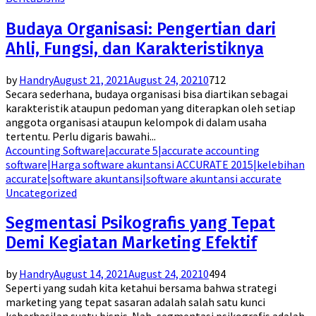
Budaya Organisasi: Pengertian dari
Ahli, Fungsi, dan Karakteristiknya
by
Handry
August 21, 2021
August 24, 2021
0
712
Secara sederhana, budaya organisasi bisa diartikan sebagai
karakteristik ataupun pedoman yang diterapkan oleh setiap
anggota organisasi ataupun kelompok di dalam usaha
tertentu. Perlu digaris bawahi...
Accounting Software|accurate 5|accurate accounting
software|Harga software akuntansi ACCURATE 2015|kelebihan
accurate|software akuntansi|software akuntansi accurate
Uncategorized
Segmentasi Psikografis yang Tepat
Demi Kegiatan Marketing Efektif
by
Handry
August 14, 2021
August 24, 2021
0
494
Seperti yang sudah kita ketahui bersama bahwa strategi
marketing yang tepat sasaran adalah salah satu kunci