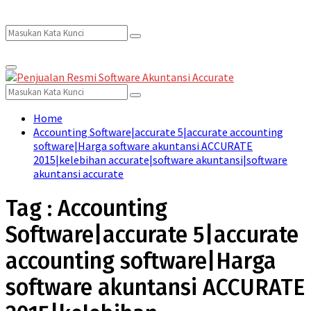
Search
Search
Primary
for:
Menu
Search
Search
for:
Home
Accounting Software|accurate 5|accurate accounting
software|Harga software akuntansi ACCURATE
2015|kelebihan accurate|software akuntansi|software
akuntansi accurate
Tag : Accounting
Software|accurate 5|accurate
accounting software|Harga
software akuntansi ACCURATE