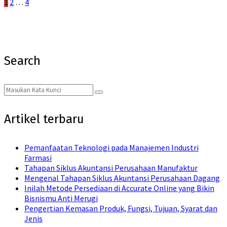
Posts
1
2
…
4
Jadikan hari-harimu lebih segar dan menyenangkan dengan
Emkay Blast Lite Lychee
! Dengan
pagination
rasa buah leci yang segar dan sensasi dingin yang bikin kamu merasa nyaman, rasakan juga
manfaat dari
liquid Saltnic rendah nikotin
yang membantu kamu merilekskan diri.
Search
Search
Search
for:
Artikel terbaru
Pemanfaatan Teknologi pada Manajemen Industri
Farmasi
Tahapan Siklus Akuntansi Perusahaan Manufaktur
Mengenal Tahapan Siklus Akuntansi Perusahaan Dagang
Inilah Metode Persediaan di Accurate Online yang Bikin
Bisnismu Anti Merugi
Pengertian Kemasan Produk, Fungsi, Tujuan, Syarat dan
Jenis