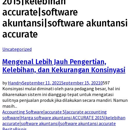
2015|kelebihan
accurate|software
akuntansi|software akuntansi
accurate
Uncategorized
Mengenal Lebih Jauh Pengertian,
Kelebihan, dan Kekurangan Konsinyasi
by
Handry
September 11, 2021
September 15, 2021
0
597
Konsinyasi mulai diminati oleh para pedagang besar, hal ini
dikarenakan sistem ini dianggap tepat untuk mengatasi
sulitnya penjualan produk jika dilakukan secara mandiri. Namun
masih...
Accounting Software|accurate 5|accurate accounting
software|Harga software akuntansi ACCURATE 2015|kelebihan
accurate|software akuntansi|software akuntansi accurate
Berita
Bisnis