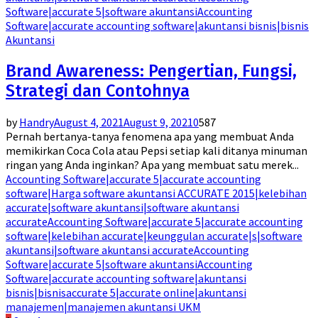
Software|accurate 5|software akuntansi
Accounting
Software|accurate accounting software|akuntansi bisnis|bisnis
Akuntansi
Brand Awareness: Pengertian, Fungsi,
Strategi dan Contohnya
by
Handry
August 4, 2021
August 9, 2021
0
587
Pernah bertanya-tanya fenomena apa yang membuat Anda
memikirkan Coca Cola atau Pepsi setiap kali ditanya minuman
ringan yang Anda inginkan? Apa yang membuat satu merek...
Accounting Software|accurate 5|accurate accounting
software|Harga software akuntansi ACCURATE 2015|kelebihan
accurate|software akuntansi|software akuntansi
accurate
Accounting Software|accurate 5|accurate accounting
software|kelebihan accurate|keunggulan accurate|s|software
akuntansi|software akuntansi accurate
Accounting
Software|accurate 5|software akuntansi
Accounting
Software|accurate accounting software|akuntansi
bisnis|bisnis
accurate 5|accurate online|akuntansi
manajemen|manajemen akuntansi UKM