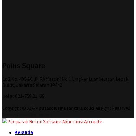
Poins Square
Lt 2 No. 40B&C Jl. RA Kartini No.1 Lingkar Luar Selatan Lebak
Bulus, Jakarta Selatan 12440
Telp :
021-759 21439
Copyright © 2022 -
Dutasolusinusantara.co.id
. All Right Reserved.
Designed and Developed by
Increase Digital
Beranda