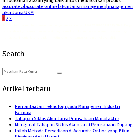
accurate 5|accurate online|akuntansi manajemen|manajemen
akuntansi UKM
Posts
1
2
3
Jadikan hari-harimu lebih segar dan menyenangkan dengan
Emkay Blast Lite Lychee
! Dengan
pagination
rasa buah leci yang segar dan sensasi dingin yang bikin kamu merasa nyaman, rasakan juga
manfaat dari
liquid Saltnic rendah nikotin
yang membantu kamu merilekskan diri.
Search
Search
Search
for:
Artikel terbaru
Pemanfaatan Teknologi pada Manajemen Industri
Farmasi
Tahapan Siklus Akuntansi Perusahaan Manufaktur
Mengenal Tahapan Siklus Akuntansi Perusahaan Dagang
Inilah Metode Persediaan di Accurate Online yang Bikin
Bisnismu Anti Merugi