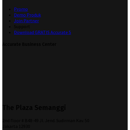
Promo
Demo Produk
Join Partner
Support
Download GRATIS Accurate 5
Accurate Business Center
The Plaza Semanggi
2nd floor # B48-49 Jl. Jend. Sudirman Kav. 50
Jakarta 12930