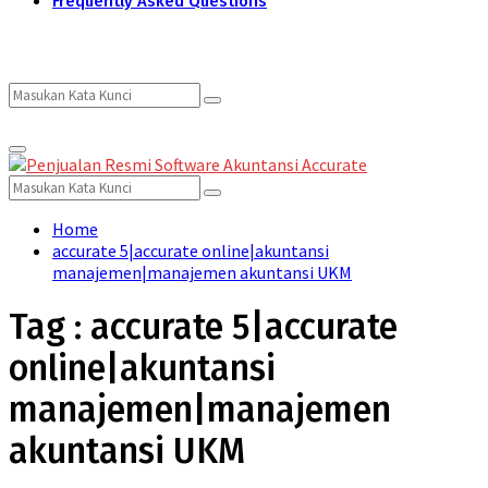
Frequently Asked Questions
Search
Search
Primary
for:
Menu
Search
Search
for:
Home
accurate 5|accurate online|akuntansi
manajemen|manajemen akuntansi UKM
Tag : accurate 5|accurate
online|akuntansi
manajemen|manajemen
akuntansi UKM