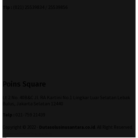
Tlp :
(021) 25539834 / 25539856
Poins Square
Lt 2 No. 40B&C Jl. RA Kartini No.1 Lingkar Luar Selatan Lebak
Bulus, Jakarta Selatan 12440
Telp :
021-759 21439
Copyright © 2022 -
Dutasolusinusantara.co.id
. All Right Reserved.
Designed and Developed by
Increase Digital