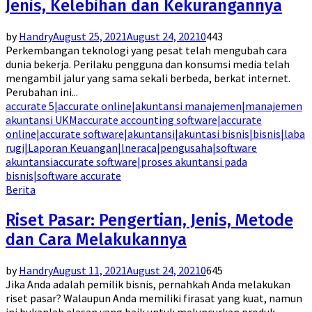
Jenis, Kelebihan dan Kekurangannya
by
Handry
August 25, 2021
August 24, 2021
0
443
Perkembangan teknologi yang pesat telah mengubah cara
dunia bekerja. Perilaku pengguna dan konsumsi media telah
mengambil jalur yang sama sekali berbeda, berkat internet.
Perubahan ini...
accurate 5|accurate online|akuntansi manajemen|manajemen
akuntansi UKM
accurate accounting software|accurate
online|accurate software|akuntansi|akuntasi bisnis|bisnis|laba
rugi|Laporan Keuangan|lneraca|pengusaha|software
akuntansi
accurate software|proses akuntansi pada
bisnis|software accurate
Berita
Riset Pasar: Pengertian, Jenis, Metode
dan Cara Melakukannya
by
Handry
August 11, 2021
August 24, 2021
0
645
Jika Anda adalah pemilik bisnis, pernahkah Anda melakukan
riset pasar? Walaupun Anda memiliki firasat yang kuat, namun
ini bukanlah alasan yang baik untuk meluncurkan produk...