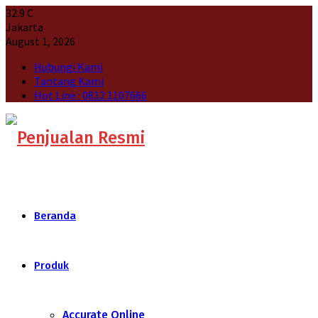
32.9
C
Jakarta
August 1, 2026
Hubungi Kami
Tantang Kami
Hot Line : 0812 1107666
Beranda
Produk
Accurate Online