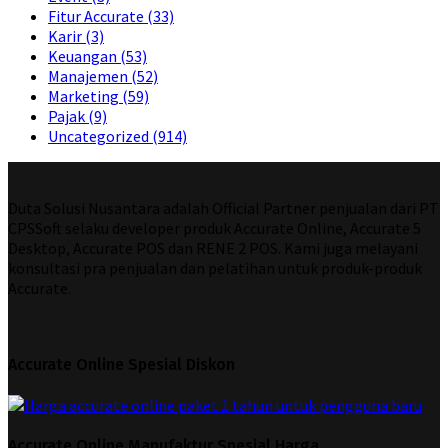
Fitur Accurate
(33)
Karir
(3)
Keuangan
(53)
Manajemen
(52)
Marketing
(59)
Pajak
(9)
Uncategorized
(914)
Duta Solusi Nusantara adalah Official Partner penjualan dari PT
CPSSoft selaku developer produk Accurate Online, Accurate 5
Desktop, Accurate POS dan RENE 2 POS. Kami juga melayani
konsultasi pra penjualan dan pelatihan untuk produk-produk
Accurate.
Accurate Online Spesial Diskon
Accurate Online Manufaktur Spesial Harga