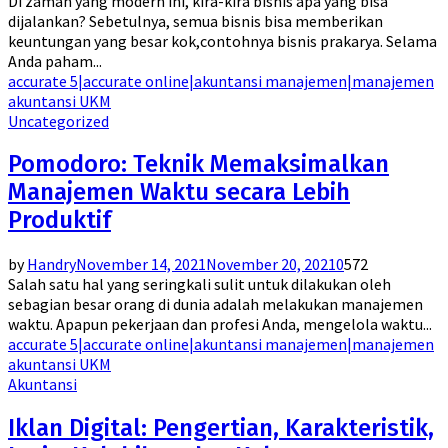
Di zaman yang modern ini, kira-kira bisnis apa yang bisa
dijalankan? Sebetulnya, semua bisnis bisa memberikan
keuntungan yang besar kok,contohnya bisnis prakarya. Selama
Anda paham...
accurate 5|accurate online|akuntansi manajemen|manajemen
akuntansi UKM
Uncategorized
Pomodoro: Teknik Memaksimalkan
Manajemen Waktu secara Lebih
Produktif
by
Handry
November 14, 2021
November 20, 2021
0
572
Salah satu hal yang seringkali sulit untuk dilakukan oleh
sebagian besar orang di dunia adalah melakukan manajemen
waktu. Apapun pekerjaan dan profesi Anda, mengelola waktu...
accurate 5|accurate online|akuntansi manajemen|manajemen
akuntansi UKM
Akuntansi
Iklan Digital: Pengertian, Karakteristik,