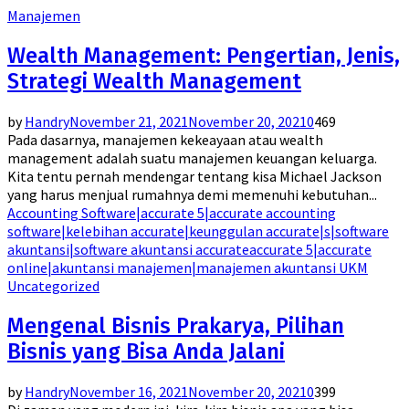
Manajemen
Wealth Management: Pengertian, Jenis,
Strategi Wealth Management
by
Handry
November 21, 2021
November 20, 2021
0
469
Pada dasarnya, manajemen kekeayaan atau wealth
management adalah suatu manajemen keuangan keluarga.
Kita tentu pernah mendengar tentang kisa Michael Jackson
yang harus menjual rumahnya demi memenuhi kebutuhan...
Accounting Software|accurate 5|accurate accounting
software|kelebihan accurate|keunggulan accurate|s|software
akuntansi|software akuntansi accurate
accurate 5|accurate
online|akuntansi manajemen|manajemen akuntansi UKM
Uncategorized
Mengenal Bisnis Prakarya, Pilihan
Bisnis yang Bisa Anda Jalani
by
Handry
November 16, 2021
November 20, 2021
0
399