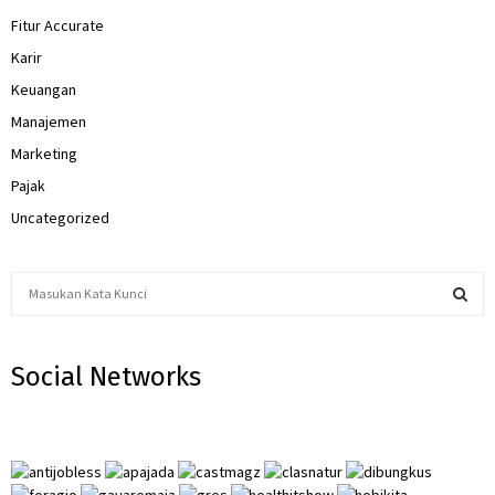
Fitur Accurate
Karir
Keuangan
Manajemen
Marketing
Pajak
Uncategorized
S
e
a
S
r
Social Networks
c
E
h
f
A
o
r
R
: