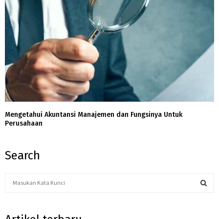
Mengetahui Akuntansi Manajemen dan Fungsinya Untuk
Perusahaan
Search
S
e
a
S
r
c