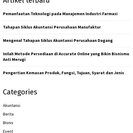
Artikel terbaru
E
h
f
Pemanfaatan Teknologi pada Manajemen Industri Farmasi
A
o
r
R
Tahapan Siklus Akuntansi Perusahaan Manufaktur
:
C
Mengenal Tahapan Siklus Akuntansi Perusahaan Dagang
H
Inilah Metode Persediaan di Accurate Online yang Bikin Bisnismu
Anti Merugi
Pengertian Kemasan Produk, Fungsi, Tujuan, Syarat dan Jenis
Categories
Akuntansi
Berita
Bisnis
Event