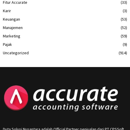
Fitur Accurate
(33)
Karir
(3)
Keuangan
(53)
Manajemen
(52)
Marketing
(59)
Pajak
(9)
Uncategorized
(914)
Duta Solusi Nusantara adalah Official Partner penjualan dari PT CPSSoft