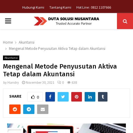
Hubungi Kami
Tantang Kami
Hot Line : 0812 1107666
PRIMARY
MENU
Home
Akuntansi
Mengenal Metode Penyusutan Aktiva Tetap dalam Akuntansi
Akuntansi
Mengenal Metode Penyusutan Aktiva
Tetap dalam Akuntansi
by
Handry
November 30, 2021
0
638
SHARE
0