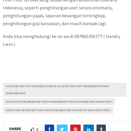
Indonesia, seperti penghitungan aset secara otomatis,
penghitungan pajak, laporan keuangan terlengkap,
penghitungan gaji karyawan, dan masih banyak lagi.
Anda bisa menghubungi ke no wa di 087865356777 ( Handry
Liem )
Rekomendasi
Liquid saltnic terbaik
2023
ACCOUNTING SOFTWARE|ACCURATE ACCOUNTING SOFTWARE|AKUNTANSI
BISNIS|BISNIS
ACCURATE ONLINE|AKUNTANSI BISNIS|AKUNTANSI DASAR|BISNIS AKUNTANSI
AKUNTANSI BISNIS|ISTILAH AKUNTANSI|MACAM-MACAM ISTILAH AKUNTANSI
SHARE
0