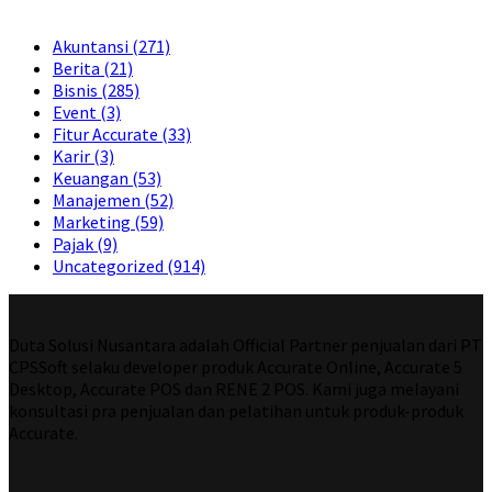
Akuntansi
(271)
Berita
(21)
Bisnis
(285)
Event
(3)
Fitur Accurate
(33)
Karir
(3)
Keuangan
(53)
Manajemen
(52)
Marketing
(59)
Pajak
(9)
Uncategorized
(914)
Duta Solusi Nusantara adalah Official Partner penjualan dari PT
CPSSoft selaku developer produk Accurate Online, Accurate 5
Desktop, Accurate POS dan RENE 2 POS. Kami juga melayani
konsultasi pra penjualan dan pelatihan untuk produk-produk
Accurate.