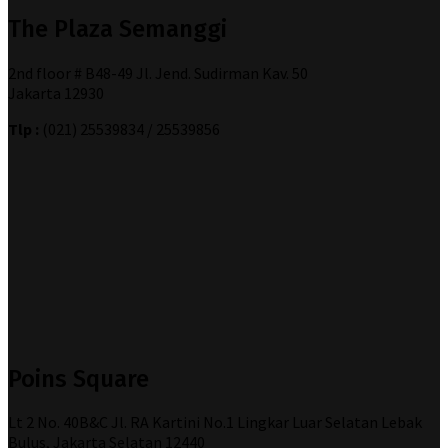
The Plaza Semanggi
2nd floor # B48-49 Jl. Jend. Sudirman Kav. 50
Jakarta 12930
Tlp :
(021) 25539834 / 25539856
Poins Square
Lt 2 No. 40B&C Jl. RA Kartini No.1 Lingkar Luar Selatan Lebak
Bulus, Jakarta Selatan 12440