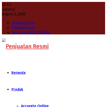
28.3
C
Jakarta
August 2, 2026
Hubungi Kami
Tantang Kami
Hot Line : 0812 1107666
Beranda
Produk
Accurate Online