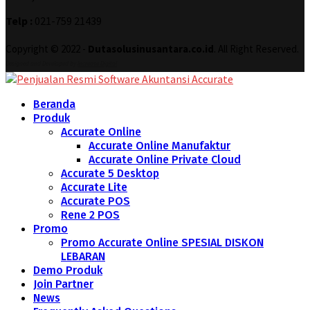
Telp :
021-759 21439
Copyright © 2022 -
Dutasolusinusantara.co.id
. All Right Reserved.
Designed and Developed by
Increase Digital
Beranda
Produk
Accurate Online
Accurate Online Manufaktur
Accurate Online Private Cloud
Accurate 5 Desktop
Accurate Lite
Accurate POS
Rene 2 POS
Promo
Promo Accurate Online SPESIAL DISKON
LEBARAN
Demo Produk
Join Partner
News