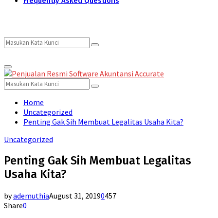
Frequently Asked Questions
Search
Search
Primary
for:
Menu
Search
Search
for:
Home
Uncategorized
Penting Gak Sih Membuat Legalitas Usaha Kita?
Uncategorized
Penting Gak Sih Membuat Legalitas
Usaha Kita?
by
ademuthia
August 31, 2019
0
457
Share
0