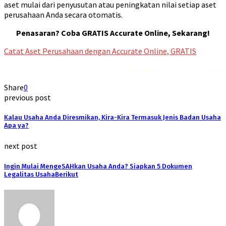
aset mulai dari penyusutan atau peningkatan nilai setiap aset
perusahaan Anda secara otomatis.
Penasaran? Coba GRATIS Accurate Online, Sekarang!
Catat Aset Perusahaan dengan Accurate Online, GRATIS
Rekomendasi
Liquid saltnic terbaik
2023
Share
0
previous post
Kalau Usaha Anda Diresmikan, Kira-Kira Termasuk Jenis Badan Usaha
Apa ya?
next post
Ingin Mulai MengeSAHkan Usaha Anda? Siapkan 5 Dokumen
Legalitas UsahaBerikut