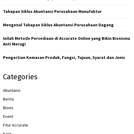
o
r
R
Tahapan Siklus Akuntansi Perusahaan Manufaktur
:
C
Mengenal Tahapan Siklus Akuntansi Perusahaan Dagang
H
Inilah Metode Persediaan di Accurate Online yang Bikin Bisnismu
Anti Merugi
Pengertian Kemasan Produk, Fungsi, Tujuan, Syarat dan Jenis
Categories
Akuntansi
Berita
Bisnis
Event
Fitur Accurate
Karir