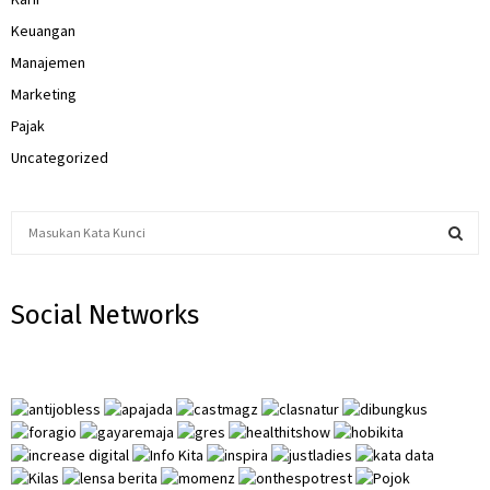
Keuangan
Manajemen
Marketing
Pajak
Uncategorized
S
e
a
S
r
Social Networks
c
E
h
f
A
o
r
R
:
C