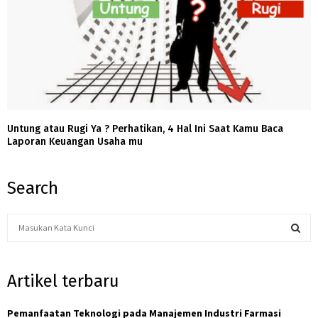
Untung atau Rugi Ya ? Perhatikan, 4 Hal Ini Saat Kamu Baca
Laporan Keuangan Usaha mu
Search
S
e
a
S
r
Artikel terbaru
c
E
h
f
Pemanfaatan Teknologi pada Manajemen Industri Farmasi
A