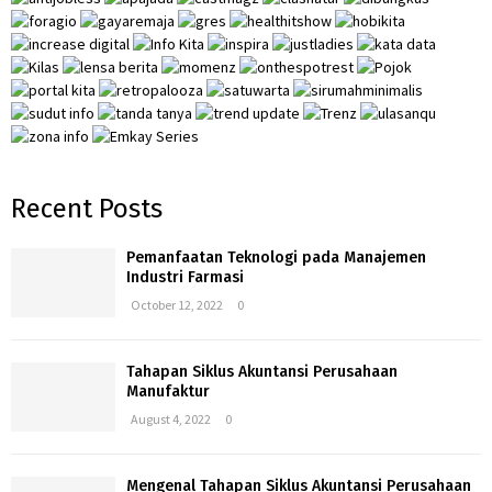
:
H
Recent Posts
Pemanfaatan Teknologi pada Manajemen
Industri Farmasi
October 12, 2022
0
Tahapan Siklus Akuntansi Perusahaan
Manufaktur
August 4, 2022
0
Mengenal Tahapan Siklus Akuntansi Perusahaan