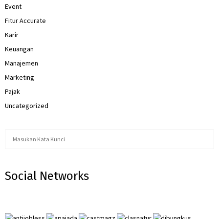
Event
Fitur Accurate
Karir
Keuangan
Manajemen
Marketing
Pajak
Uncategorized
S
S
e
a
E
r
Social Networks
c
A
h
f
R
o
r
C