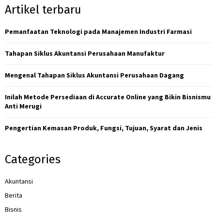
Artikel terbaru
c
A
h
f
Pemanfaatan Teknologi pada Manajemen Industri Farmasi
R
o
r
C
Tahapan Siklus Akuntansi Perusahaan Manufaktur
:
H
Mengenal Tahapan Siklus Akuntansi Perusahaan Dagang
Inilah Metode Persediaan di Accurate Online yang Bikin Bisnismu
Anti Merugi
Pengertian Kemasan Produk, Fungsi, Tujuan, Syarat dan Jenis
Categories
Akuntansi
Berita
Bisnis