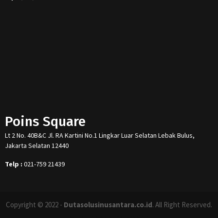
Poins Square
Lt 2 No. 40B&C Jl. RA Kartini No.1 Lingkar Luar Selatan Lebak Bulus,
Jakarta Selatan 12440
Telp :
021-759 21439
Copyright © 2022 -
Dutasolusinusantara.co.id
. All Right Reserved.
Designed and Developed by
Increase Digital