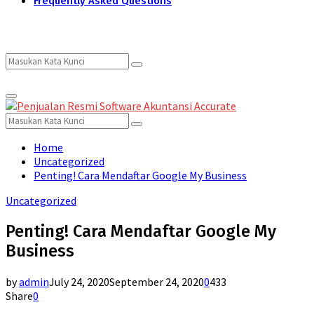
Frequently Asked Questions
Search
Search
Primary
for:
Menu
Search
Search
for:
Home
Uncategorized
Penting! Cara Mendaftar Google My Business
Uncategorized
Penting! Cara Mendaftar Google My
Business
by
admin
July 24, 2020
September 24, 2020
0
433
Share
0