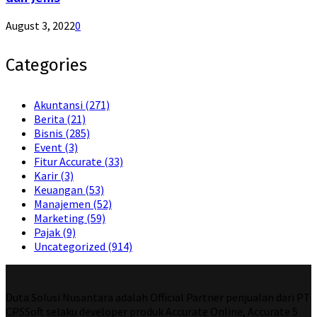
August 3, 2022
0
Categories
Akuntansi
(271)
Berita
(21)
Bisnis
(285)
Event
(3)
Fitur Accurate
(33)
Karir
(3)
Keuangan
(53)
Manajemen
(52)
Marketing
(59)
Pajak
(9)
Uncategorized
(914)
Duta Solusi Nusantara adalah Official Partner penjualan dari PT
CPSSoft selaku developer produk Accurate Online, Accurate 5