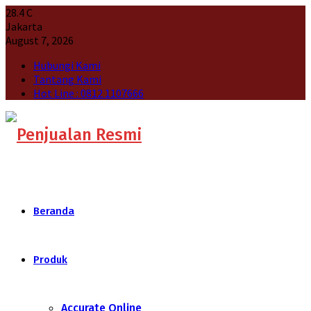
28.4
C
Jakarta
August 7, 2026
Hubungi Kami
Tantang Kami
Hot Line : 0812 1107666
Beranda
Produk
Accurate Online