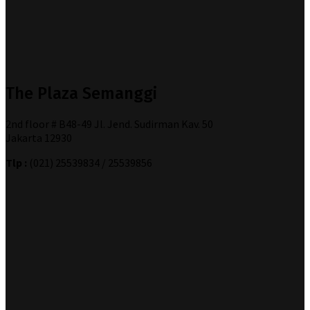
The Plaza Semanggi
2nd floor # B48-49 Jl. Jend. Sudirman Kav. 50
Jakarta 12930
Tlp :
(021) 25539834 / 25539856