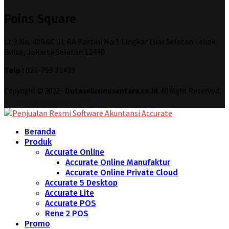
Poins Square
Lt 2 No. 40B&C Jl. RA Kartini No.1 Lingkar Luar Selatan Lebak
Bulus, Jakarta Selatan 12440
Telp :
021-759 21439
Copyright © 2022 -
Dutasolusinusantara.co.id
. All Right Reserved.
Designed and Developed by
Increase Digital
Beranda
Produk
Accurate Online
Accurate Online Manufaktur
Accurate Online Private Cloud
Accurate 5 Desktop
Accurate Lite
Accurate POS
Rene 2 POS
Promo