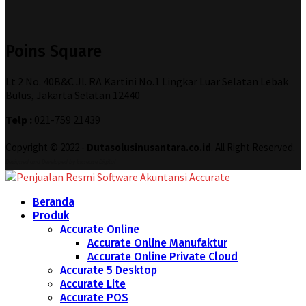
Poins Square
Lt 2 No. 40B&C Jl. RA Kartini No.1 Lingkar Luar Selatan Lebak
Bulus, Jakarta Selatan 12440
Telp :
021-759 21439
Copyright © 2022 -
Dutasolusinusantara.co.id
. All Right Reserved.
Designed and Developed by
Increase Digital
Beranda
Produk
Accurate Online
Accurate Online Manufaktur
Accurate Online Private Cloud
Accurate 5 Desktop
Accurate Lite
Accurate POS