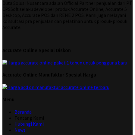
Duta Solusi Nusantara adalah Official Partner penjualan dari PT
CPSSoft selaku developer produk Accurate Online, Accurate 5
Desktop, Accurate POS dan RENE 2 POS. Kami juga melayani
konsultasi pra penjualan dan pelatihan untuk produk-produk
Accurate.
Accurate Online Spesial Diskon
Accurate Online Manufaktur Spesial Harga
Menu
Beranda
Tentang Kami
Hubungi Kami
News