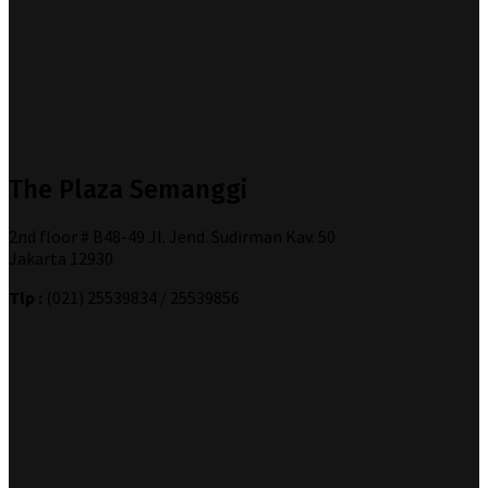
The Plaza Semanggi
2nd floor # B48-49 Jl. Jend. Sudirman Kav. 50
Jakarta 12930
Tlp :
(021) 25539834 / 25539856