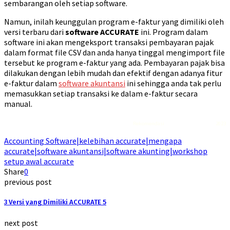
sembarangan oleh setiap software.
Namun, inilah keunggulan program e-faktur yang dimiliki oleh
versi terbaru dari
software ACCURATE
ini. Program dalam
software ini akan mengeksport transaksi pembayaran pajak
dalam format file CSV dan anda hanya tinggal mengimport file
tersebut ke program e-faktur yang ada. Pembayaran pajak bisa
dilakukan dengan lebih mudah dan efektif dengan adanya fitur
e-faktur dalam
software akuntansi
ini sehingga anda tak perlu
memasukkan setiap transaksi ke dalam e-faktur secara
manual.
Rekomendasi
Liquid saltnic terbaik
2023
Accounting Software|kelebihan accurate|mengapa
accurate|software akuntansi|software akunting|workshop
setup awal accurate
Share
0
previous post
3 Versi yang Dimiliki ACCURATE 5
next post