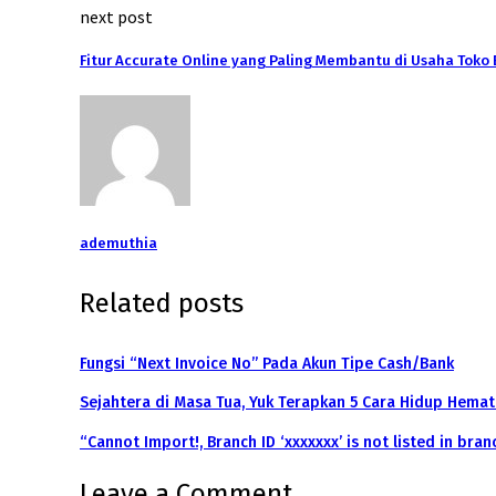
next post
Fitur Accurate Online yang Paling Membantu di Usaha Toko
ademuthia
Related posts
Fungsi “Next Invoice No” Pada Akun Tipe Cash/Bank
Sejahtera di Masa Tua, Yuk Terapkan 5 Cara Hidup Hemat 
“Cannot Import!, Branch ID ‘xxxxxxx’ is not listed in br
Leave a Comment