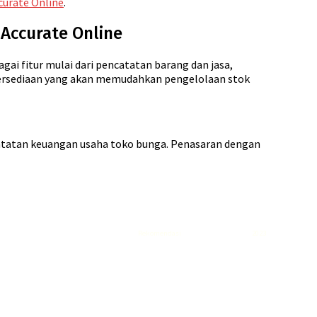
curate Online
.
Accurate Online
gai fitur mulai dari pencatatan barang dan jasa,
persediaan yang akan memudahkan pengelolaan stok
catatan keuangan usaha toko bunga. Penasaran dengan
Rekomendasi
Liquid saltnic terbaik
2023