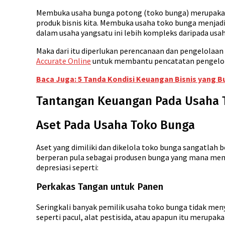
Membuka usaha bunga potong (toko bunga) merupakan 
produk bisnis kita. Membuka usaha toko bunga menjad
dalam usaha yangsatu ini lebih kompleks daripada usah
Maka dari itu diperlukan perencanaan dan pengelolaan
Accurate Online
untuk membantu pencatatan pengelol
Baca Juga: 5 Tanda Kondisi Keuangan Bisnis yang B
Tantangan Keuangan Pada Usaha 
Aset Pada Usaha Toko Bunga
Aset yang dimiliki dan dikelola toko bunga sangatlah 
berperan pula sebagai produsen bunga yang mana memil
depresiasi seperti:
Perkakas Tangan untuk Panen
Seringkali banyak pemilik usaha toko bunga tidak men
seperti pacul, alat pestisida, atau apapun itu merupak