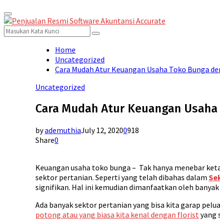
Primary
for:
Menu
Search
Search
for:
Home
Uncategorized
Cara Mudah Atur Keuangan Usaha Toko Bunga de
Uncategorized
Cara Mudah Atur Keuangan Usaha 
by
ademuthia
July 12, 2020
0
918
Share
0
Keuangan usaha toko bunga – Tak hanya menebar ketak
sektor pertanian. Seperti yang telah dibahas dalam
Sek
signifikan. Hal ini kemudian dimanfaatkan oleh banyak o
Ada banyak sektor pertanian yang bisa kita garap pel
potong atau yang biasa kita kenal dengan florist
yang 