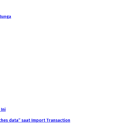
 Bunga
Ini
anches data” saat Import Transaction