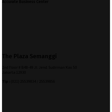
Accurate Business Center
The Plaza Semanggi
2nd floor # B48-49 Jl. Jend. Sudirman Kav. 50
Jakarta 12930
Tlp :
(021) 25539834 / 25539856