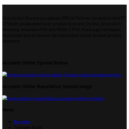
Duta Solusi Nusantara adalah Official Partner penjualan dari PT
CPSSoft selaku developer produk Accurate Online, Accurate 5
Desktop, Accurate POS dan RENE 2 POS. Kami juga melayani
konsultasi pra penjualan dan pelatihan untuk produk-produk
Accurate.
Accurate Online Spesial Diskon
Accurate Online Manufaktur Spesial Harga
Menu
Beranda
Tentang Kami