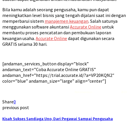
Bila kamu adalah seorang pengusaha, kamu pun dapat
meningkatkan level bisnis yang tengah dijalani saat ini dengan
memperbarui sistem
manajemen keuangan
. Salah satunya
menggunakan software akuntansi
Accurate Online
untuk
membantu proses pencatatan dan pembukuan laporan
keuangan usaha.
Accurate Online
dapat digunakan secara
GRATIS selama 30 hari.
[andaman_services_button display=”block”
andaman_text=”Coba Accurate Online GRATIS”
andaman_href=”https://trial.accurate.id/?a=VP20KQN2″
color=”blue” andaman_size=”large” align=”center”]
Rekomendasi
Liquid saltnic terbaik
2023
Share
0
previous post
Kisah Sukses Sandiaga Uno, Dari Pegawai Sampai Pengusaha