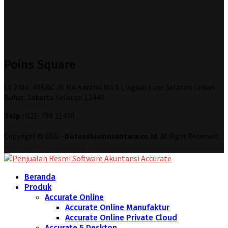
Poins Square
Lt 2 No. 40B&C Jl. RA Kartini No.1 Lingkar Luar Selatan Lebak
Bulus, Jakarta Selatan 12440
Telp :
021-759 21439
Copyright © 2022 -
Dutasolusinusantara.co.id
. All Right Reserved.
Designed and Developed by
Increase Digital
Beranda
Produk
Accurate Online
Accurate Online Manufaktur
Accurate Online Private Cloud
Accurate 5 Desktop