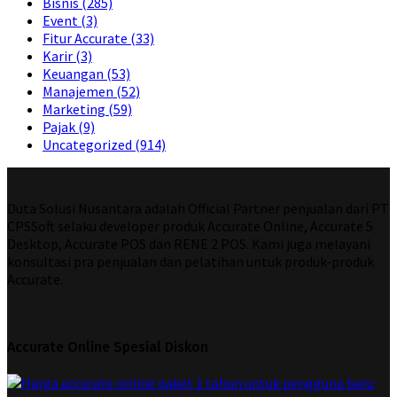
Bisnis
(285)
Event
(3)
Fitur Accurate
(33)
Karir
(3)
Keuangan
(53)
Manajemen
(52)
Marketing
(59)
Pajak
(9)
Uncategorized
(914)
Duta Solusi Nusantara adalah Official Partner penjualan dari PT
CPSSoft selaku developer produk Accurate Online, Accurate 5
Desktop, Accurate POS dan RENE 2 POS. Kami juga melayani
konsultasi pra penjualan dan pelatihan untuk produk-produk
Accurate.
Accurate Online Spesial Diskon