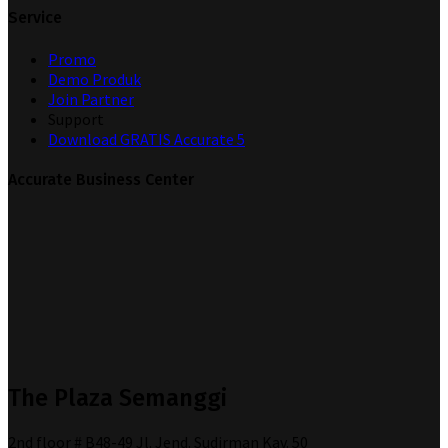
Service
Promo
Demo Produk
Join Partner
Support
Download GRATIS Accurate 5
Accurate Business Center
The Plaza Semanggi
2nd floor # B48-49 Jl. Jend. Sudirman Kav. 50