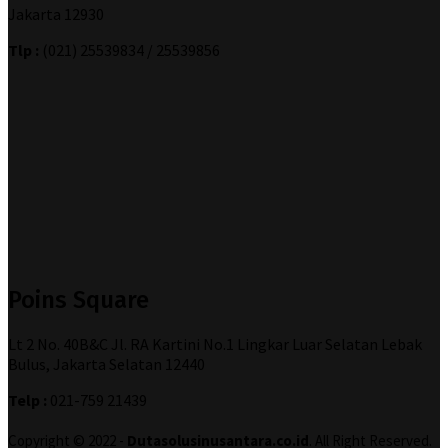
Jakarta 12930
Tlp :
(021) 25539834 / 25539856
Poins Square
Lt 2 No. 40B&C Jl. RA Kartini No.1 Lingkar Luar Selatan Lebak
Bulus, Jakarta Selatan 12440
Telp :
021-759 21439
Copyright © 2022 -
Dutasolusinusantara.co.id
. All Right Reserved.