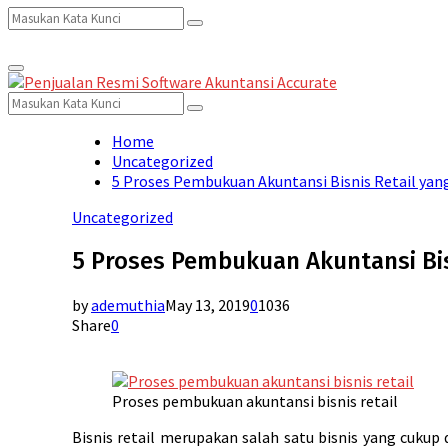
Search
Search
Primary
for:
Menu
Search
Search
for:
Home
Uncategorized
5 Proses Pembukuan Akuntansi Bisnis Retail yan
Uncategorized
5 Proses Pembukuan Akuntansi Bis
by
ademuthia
May 13, 2019
0
1036
Share
0
Proses pembukuan akuntansi bisnis retail
Bisnis retail merupakan salah satu bisnis yang cukup 