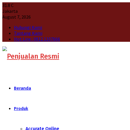
31.8
C
Jakarta
August 7, 2026
Hubungi Kami
Tantang Kami
Hot Line : 0812 1107666
Beranda
Produk
Accurate Online