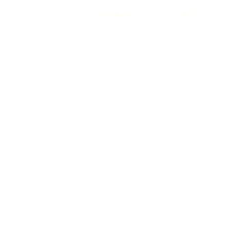
Rekomendasi
Liquid saltnic terbaik
2023