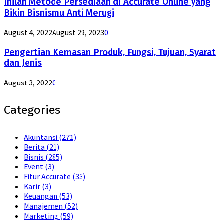
Inilah Metode Persediaan di Accurate Online yang
Bikin Bisnismu Anti Merugi
August 4, 2022
August 29, 2023
0
Pengertian Kemasan Produk, Fungsi, Tujuan, Syarat
dan Jenis
August 3, 2022
0
Categories
Akuntansi
(271)
Berita
(21)
Bisnis
(285)
Event
(3)
Fitur Accurate
(33)
Karir
(3)
Keuangan
(53)
Manajemen
(52)
Marketing
(59)