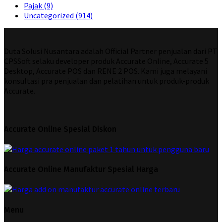
Pajak
(9)
Uncategorized
(914)
Duta Solusi Nusantara adalah Official Partner penjualan dari PT
CPSSoft selaku developer produk Accurate Online, Accurate 5
Desktop, Accurate POS dan RENE 2 POS. Kami juga melayani
konsultasi pra penjualan dan pelatihan untuk produk-produk
Accurate.
Accurate Online Spesial Diskon
Accurate Online Manufaktur Spesial Harga
Menu