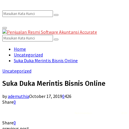
Search
Search
Primary
for:
Menu
Search
Search
for:
Home
Uncategorized
Suka Duka Merintis Bisnis Online
Uncategorized
Suka Duka Merintis Bisnis Online
by
ademuthia
October 17, 2019
0
426
Share
0
Rekomendasi
Liquid saltnic terbaik
2023
Share
0
previous post