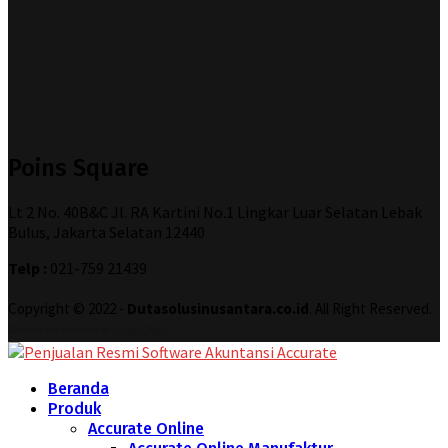
Poins Square
Lt 2 No. 40B&C Jl. RA Kartini No.1 Lingkar Luar Selatan Lebak
Bulus, Jakarta Selatan 12440
Telp :
021-759 21439
Copyright © 2022 -
Dutasolusinusantara.co.id
. All Right Reserved.
Designed and Developed by
Increase Digital
Beranda
Produk
Accurate Online