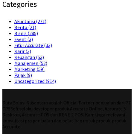
Categories
Akuntansi
(271)
Berita
(21)
Bisnis
(285)
Event
(3)
Fitur Accurate
(33)
Karir
(3)
Keuangan
(53)
Manajemen
(52)
Marketing
(59)
Pajak
(9)
Uncategorized
(914)
Duta Solusi Nusantara adalah Official Partner penjualan dari PT
CPSSoft selaku developer produk Accurate Online, Accurate 5
Desktop, Accurate POS dan RENE 2 POS. Kami juga melayani
konsultasi pra penjualan dan pelatihan untuk produk-produk
Accurate.