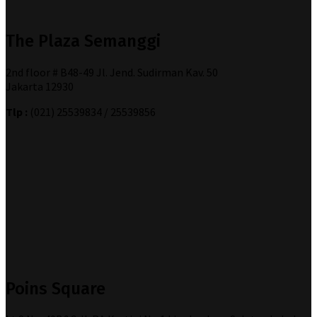
The Plaza Semanggi
2nd floor # B48-49 Jl. Jend. Sudirman Kav. 50
Jakarta 12930
Tlp :
(021) 25539834 / 25539856
Poins Square