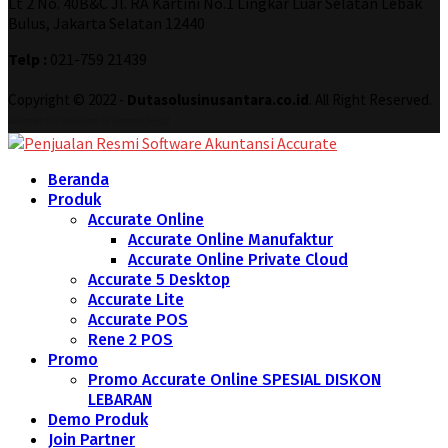
Lt 2 No. 40B&C Jl. RA Kartini No.1 Lingkar Luar Selatan Lebak
Bulus, Jakarta Selatan 12440
Telp :
021-759 21439
Copyright © 2022 -
Dutasolusinusantara.co.id
. All Right Reserved.
Designed and Developed by
Increase Digital
Beranda
Produk
Accurate Online
Accurate Online Manufaktur
Accurate Online Private Cloud
Accurate 5 Desktop
Accurate Lite
Accurate POS
Rene 2 POS
Promo
Promo Accurate Online SPESIAL DISKON
LEBARAN
Demo Produk
Join Partner