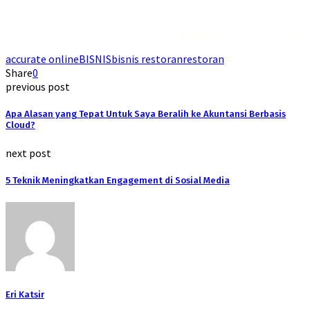
Rekomendasi
Liquid saltnic terbaik
2023
accurate online
BISNIS
bisnis restoran
restoran
Share
0
previous post
Apa Alasan yang Tepat Untuk Saya Beralih ke Akuntansi Berbasis
Cloud?
next post
5 Teknik Meningkatkan Engagement di Sosial Media
Eri Katsir