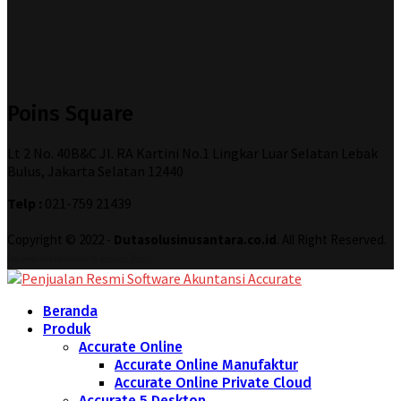
Poins Square
Lt 2 No. 40B&C Jl. RA Kartini No.1 Lingkar Luar Selatan Lebak
Bulus, Jakarta Selatan 12440
Telp :
021-759 21439
Copyright © 2022 -
Dutasolusinusantara.co.id
. All Right Reserved.
Designed and Developed by
Increase Digital
Beranda
Produk
Accurate Online
Accurate Online Manufaktur
Accurate Online Private Cloud
Accurate 5 Desktop