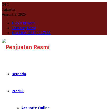
34
C
Jakarta
August 3, 2026
Hubungi Kami
Tantang Kami
Hot Line : 0812 1107666
Beranda
Produk
Accurate Online