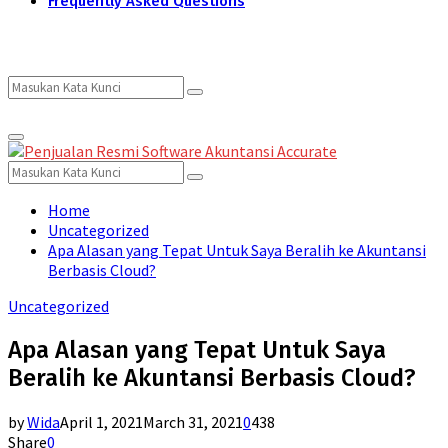
Frequently Asked Questions
Search
Search
Primary
for:
Menu
Search
Search
for:
Home
Uncategorized
Apa Alasan yang Tepat Untuk Saya Beralih ke Akuntansi
Berbasis Cloud?
Uncategorized
Apa Alasan yang Tepat Untuk Saya
Beralih ke Akuntansi Berbasis Cloud?
by
Wida
April 1, 2021
March 31, 2021
0
438
Share
0