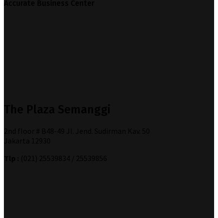
Accurate Business Center
The Plaza Semanggi
2nd floor # B48-49 Jl. Jend. Sudirman Kav. 50
Jakarta 12930
Tlp :
(021) 25539834 / 25539856