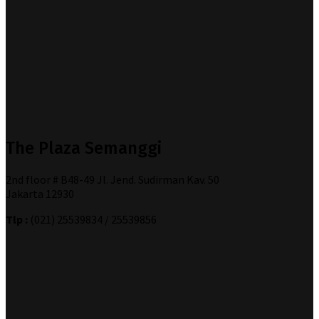
The Plaza Semanggi
2nd floor # B48-49 Jl. Jend. Sudirman Kav. 50
Jakarta 12930
Tlp :
(021) 25539834 / 25539856