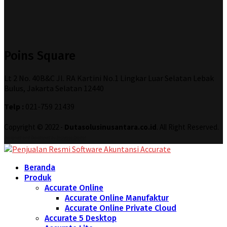
Poins Square
Lt 2 No. 40B&C Jl. RA Kartini No.1 Lingkar Luar Selatan Lebak
Bulus, Jakarta Selatan 12440
Telp :
021-759 21439
Copyright © 2022 -
Dutasolusinusantara.co.id
. All Right Reserved.
Designed and Developed by
Increase Digital
Beranda
Produk
Accurate Online
Accurate Online Manufaktur
Accurate Online Private Cloud
Accurate 5 Desktop