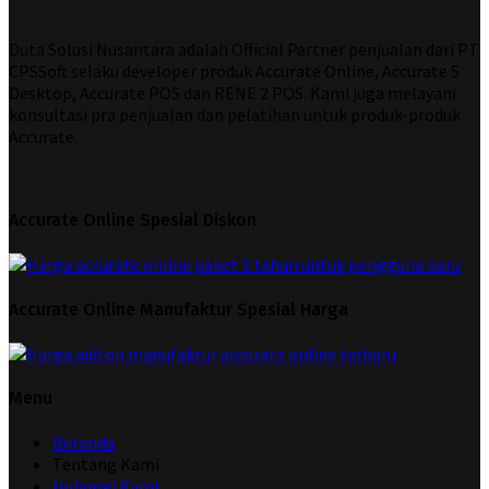
Duta Solusi Nusantara adalah Official Partner penjualan dari PT
CPSSoft selaku developer produk Accurate Online, Accurate 5
Desktop, Accurate POS dan RENE 2 POS. Kami juga melayani
konsultasi pra penjualan dan pelatihan untuk produk-produk
Accurate.
Accurate Online Spesial Diskon
Accurate Online Manufaktur Spesial Harga
Menu
Beranda
Tentang Kami
Hubungi Kami