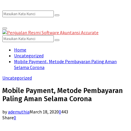
Search
Search
Primary
for:
Menu
Search
Search
for:
Home
Uncategorized
Mobile Payment, Metode Pembayaran Paling Aman
Selama Corona
Uncategorized
Mobile Payment, Metode Pembayaran
Paling Aman Selama Corona
by
ademuthia
March 18, 2020
0
443
Share
0