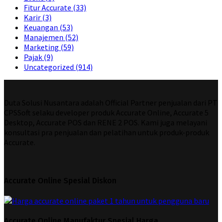
Fitur Accurate
(33)
Karir
(3)
Keuangan
(53)
Manajemen
(52)
Marketing
(59)
Pajak
(9)
Uncategorized
(914)
Duta Solusi Nusantara adalah Official Partner penjualan dari PT
CPSSoft selaku developer produk Accurate Online, Accurate 5
Desktop, Accurate POS dan RENE 2 POS. Kami juga melayani
konsultasi pra penjualan dan pelatihan untuk produk-produk
Accurate.
Accurate Online Spesial Diskon
Accurate Online Manufaktur Spesial Harga