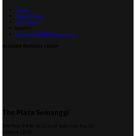
Promo
Demo Produk
Join Partner
Support
Download GRATIS Accurate 5
Accurate Business Center
The Plaza Semanggi
2nd floor # B48-49 Jl. Jend. Sudirman Kav. 50
Jakarta 12930