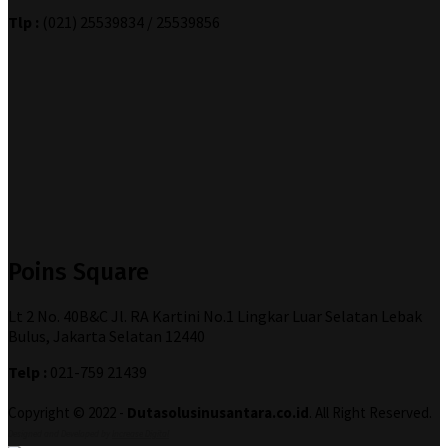
Tlp :
(021) 25539834 / 25539856
Poins Square
Lt 2 No. 40B&C Jl. RA Kartini No.1 Lingkar Luar Selatan Lebak
Bulus, Jakarta Selatan 12440
Telp :
021-759 21439
Copyright © 2022 -
Dutasolusinusantara.co.id
. All Right Reserved.
Designed and Developed by
Increase Digital