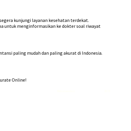
egera kunjungi layanan kesehatan terdekat.
lupa untuk menginformasikan ke dokter soal riwayat
untansi paling mudah dan paling akurat di Indonesia.
urate Online!
Rekomendasi
Liquid saltnic terbaik
2023