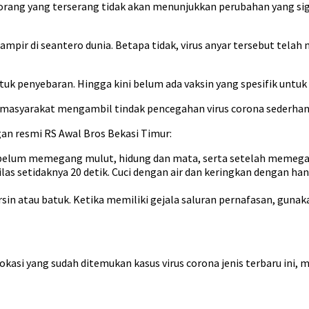
orang yang terserang tidak akan menunjukkan perubahan yang sign
mpir di seantero dunia. Betapa tidak, virus anyar tersebut tel
uk penyebaran. Hingga kini belum ada vaksin yang spesifik untuk 
masyarakat mengambil tindak pencegahan virus corona sederhana
gan resmi RS Awal Bros Bekasi Timur:
belum memegang mulut, hidung dan mata, serta setelah memegang
as setidaknya 20 detik. Cuci dengan air dan keringkan dengan handuk
sin atau batuk. Ketika memiliki gejala saluran pernafasan, gunak
okasi yang sudah ditemukan kasus virus corona jenis terbaru ini