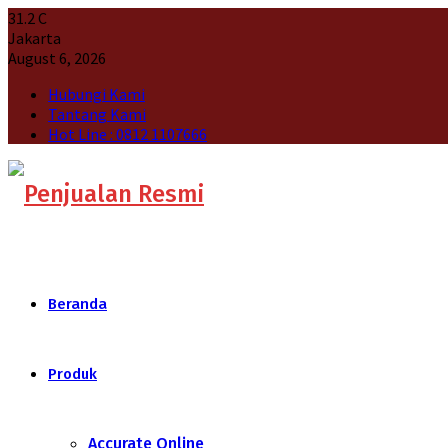
31.2
C
Jakarta
August 6, 2026
Hubungi Kami
Tantang Kami
Hot Line : 0812 1107666
Beranda
Produk
Accurate Online