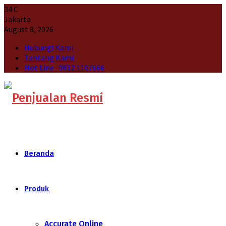
34
C
Jakarta
August 8, 2026
Hubungi Kami
Tantang Kami
Hot Line : 0812 1107666
Beranda
Produk
Accurate Online