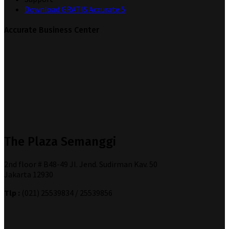
Download GRATIS Accurate 5
Accurate Business Center
The Plaza Semanggi
2nd floor # B48-49 Jl. Jend. Sudirman Kav. 50
Jakarta 12930
Tlp :
(021) 25539834 / 25539856