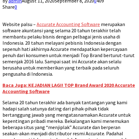
by
admin
August 11, 2020
September 8, 2020
0
409
Share
0
Website palsu –
Accurate Accounting Software
merupakan
software akuntansi yang selama 20 tahun terakhir telah
membantu pelaku bisnis dengan pelbagai jenis usaha di
Indonesia. 20 tahun melayani pebisnis Indonesia dengan
sepenuh hati akhirnya Accurate mendapatkan kepercayaan
penuh dari konsumen untuk menjadi Top Brand berturut-turut
semenjak 2016 lalu. Sampai saat ini Accurate akan selalu
berusaha untuk memberikan yang terbaik pada seluruh
pengusaha di Indonesia.
Baca Juga: KEJADIAN LAGI! TOP Brand Award 2020 Accurate
Accounting Software
Selama 20 tahun terakhir ada banyak tantangan yang kami
hadapi salah satunya dating dari pihak-pihak tidak
bertanggung jawab yang mengatasnamakan Accurate untuk
kepentingan pribadi mereka. Bekalangan kami menemukan
beberapa situs yang “menjiplak” Accurate dan berperan
seakan-akan menjadi distributor resmi Accurate. Padahal