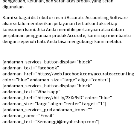
pengaduan, keluhan, dan saran atas produk yang telah
digunakan.
Kami sebagai distributor resmi Accurate Accounting Software
akan selalu memberikan pelayanan terbaik untuk setiap
konsumen kami. Jika Anda memiliki pertanyaan atau dalam
perjalanan penggunaan produk Accurate, kami siap membantu
dengan sepenuh hati. Anda bisa mengubungi kami melalui:
[andaman_services_button display=”block”
andaman_text=”Facebook”
andaman_href=”https://web.facebook.com/accurateaccounting
color=”blue” andaman_size=”large” align=”center”]
[andaman_services_button display=”block”
andaman_text=”Whatsapp”
andaman_href=”https://bit.ly/2XXr9sD” color=”blue”
andaman_size=”large” align=”center” target=”1″]
[andaman_services_grid andaman_icons=””
andaman_name=”Email”
andaman_text=”Semanggi@myabcshop.com”]