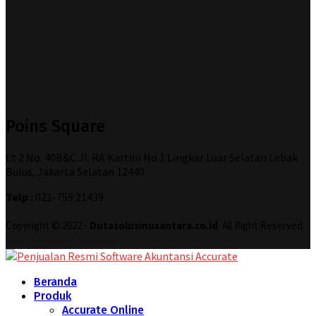
Poins Square
Lt 2 No. 40B&C Jl. RA Kartini No.1 Lingkar Luar Selatan Lebak
Bulus, Jakarta Selatan 12440
Telp :
021-759 21439
Copyright © 2022 -
Dutasolusinusantara.co.id
. All Right Reserved.
Designed and Developed by
Increase Digital
Beranda
Produk
Accurate Online