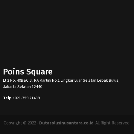
Poins Square
Lt 2 No. 40B&C Jl. RA Kartini No.1 Lingkar Luar Selatan Lebak Bulus,
Jakarta Selatan 12440
Telp :
021-759 21439
Copyright © 2022 -
Dutasolusinusantara.co.id
. All Right Reserved.
Designed and Developed by
Increase Digital