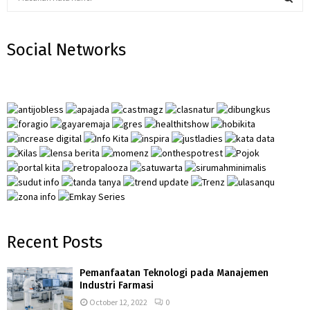
e
a
S
r
Social Networks
c
E
h
f
A
o
r
R
:
C
H
Recent Posts
Pemanfaatan Teknologi pada Manajemen
Industri Farmasi
October 12, 2022
0