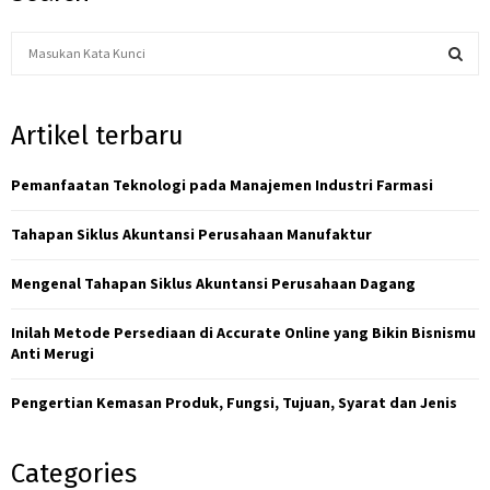
S
e
a
S
r
Artikel terbaru
c
E
h
f
Pemanfaatan Teknologi pada Manajemen Industri Farmasi
A
o
r
R
Tahapan Siklus Akuntansi Perusahaan Manufaktur
:
C
Mengenal Tahapan Siklus Akuntansi Perusahaan Dagang
H
Inilah Metode Persediaan di Accurate Online yang Bikin Bisnismu
Anti Merugi
Pengertian Kemasan Produk, Fungsi, Tujuan, Syarat dan Jenis
Categories