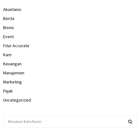
Akuntansi
Berita
Bisnis
Event
Fitur Accurate
Karir
Keuangan
Manajemen
Marketing
Pajak
Uncategorized
S
e
a
S
r