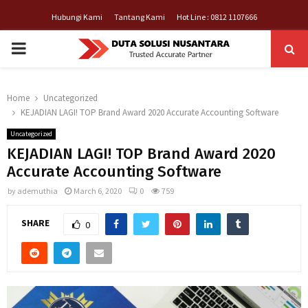
Hubungi Kami
Tantang Kami
Hot Line : 0812 1107666
PRIMARY
MENU
Home
Uncategorized
KEJADIAN LAGI! TOP Brand Award 2020 Accurate Accounting Software
Uncategorized
KEJADIAN LAGI! TOP Brand Award 2020
Accurate Accounting Software
by
ademuthia
March 6, 2020
0
759
SHARE
0