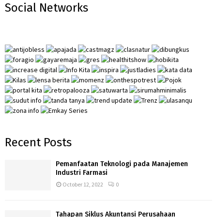
Social Networks
c
E
h
f
A
o
r
R
:
C
H
Recent Posts
Pemanfaatan Teknologi pada Manajemen
Industri Farmasi
October 12, 2022
0
Tahapan Siklus Akuntansi Perusahaan