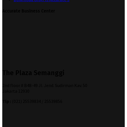
Accurate Business Center
The Plaza Semanggi
2nd floor # B48-49 Jl. Jend. Sudirman Kav. 50
Jakarta 12930
Tlp :
(021) 25539834 / 25539856