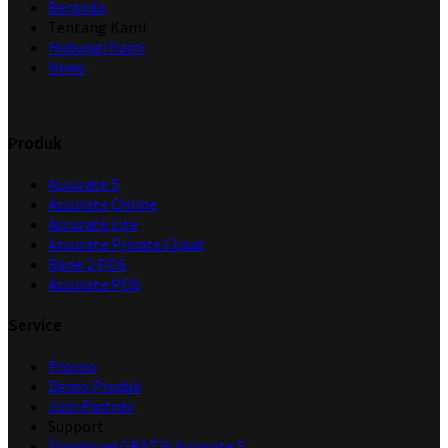
Beranda
Tentang Kami
Hubungi Kami
News
Produk
Accurate 5
Accurate Online
Accurate Lite
Accurate Private Cloud
Rene 2 POS
Accurate POS
Service
Promo
Demo Produk
Join Partner
Support
Download GRATIS Accurate 5