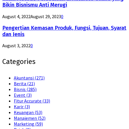
Bikin Bisnismu Anti Merugi
August 4, 2022
August 29, 2023
0
Pengertian Kemasan Produk, Fungsi, Tujuan, Syarat
dan Jenis
August 3, 2022
0
Categories
Akuntansi
(271)
Berita
(21)
Bisnis
(285)
Event
(3)
Fitur Accurate
(33)
Karir
(3)
Keuangan
(53)
Manajemen
(52)
Marketing
(59)