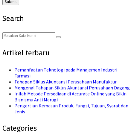
Search
Search
Search
for:
Artikel terbaru
Pemanfaatan Teknologi pada Manajemen Industri
Farmasi
Tahapan Siklus Akuntansi Perusahaan Manufaktur
Mengenal Tahapan Siklus Akuntansi Perusahaan Dagang
Inilah Metode Persediaan di Accurate Online yang Bikin
Bisnismu Anti Merugi
Pengertian Kemasan Produk, Fungsi, Tujuan, Syarat dan
Jenis
Categories