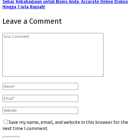
Sebar Kebahagiaan untuk Bisnis Anda, Accurate Online Diskon
Hingga 1 Juta Rupiah!
Leave a Comment
Save my name, email, and website in this browser for the
next time I comment.