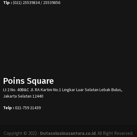
Tlp :
(021) 25539834 / 25539856
Poins Square
Lt 2 No. 40B&C Jl. RA Kartini No.1 Lingkar Luar Selatan Lebak Bulus,
Jakarta Selatan 12440
Telp :
021-759 21439
Copyright © 2022 -
Dutasolusinusantara.co.id
. All Right Reserved.