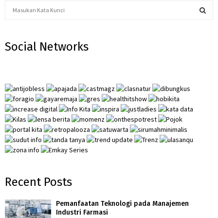
S
e
a
S
r
Social Networks
c
E
h
f
A
o
r
R
:
C
H
Recent Posts
Pemanfaatan Teknologi pada Manajemen
Industri Farmasi