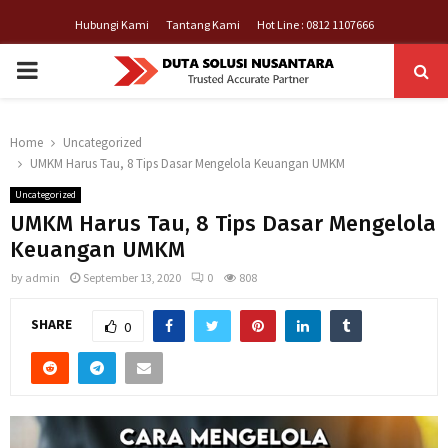
Hubungi Kami
Tantang Kami
Hot Line : 0812 1107666
PRIMARY
MENU
Home
Uncategorized
UMKM Harus Tau, 8 Tips Dasar Mengelola Keuangan UMKM
Uncategorized
UMKM Harus Tau, 8 Tips Dasar Mengelola
Keuangan UMKM
by
admin
September 13, 2020
0
808
SHARE
0