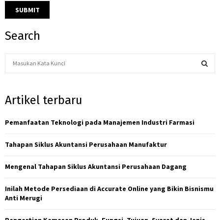
Search
S
e
a
S
r
Artikel terbaru
c
E
h
f
Pemanfaatan Teknologi pada Manajemen Industri Farmasi
A
o
r
R
Tahapan Siklus Akuntansi Perusahaan Manufaktur
:
C
Mengenal Tahapan Siklus Akuntansi Perusahaan Dagang
H
Inilah Metode Persediaan di Accurate Online yang Bikin Bisnismu
Anti Merugi
Pengertian Kemasan Produk, Fungsi, Tujuan, Syarat dan Jenis