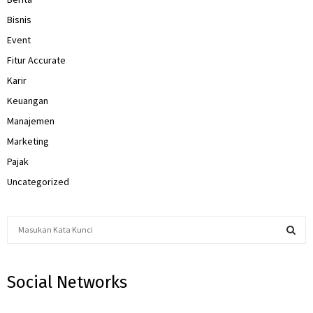
Bisnis
Event
Fitur Accurate
Karir
Keuangan
Manajemen
Marketing
Pajak
Uncategorized
S
e
a
S
r
Social Networks
c
E
h
f