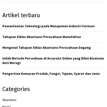
a
S
r
Artikel terbaru
c
E
h
f
Pemanfaatan Teknologi pada Manajemen Industri Farmasi
A
o
r
R
Tahapan Siklus Akuntansi Perusahaan Manufaktur
:
C
Mengenal Tahapan Siklus Akuntansi Perusahaan Dagang
H
Inilah Metode Persediaan di Accurate Online yang Bikin Bisnismu
Anti Merugi
Pengertian Kemasan Produk, Fungsi, Tujuan, Syarat dan Jenis
Categories
Akuntansi
Berita