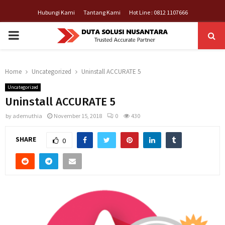
Hubungi Kami
Tantang Kami
Hot Line : 0812 1107666
PRIMARY
MENU
Home
Uncategorized
Uninstall ACCURATE 5
Uncategorized
Uninstall ACCURATE 5
by
ademuthia
November 15, 2018
0
430
SHARE
0