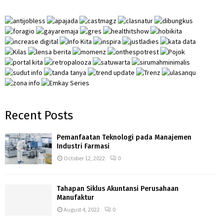
A
o
r
R
:
C
H
Recent Posts
Pemanfaatan Teknologi pada Manajemen
Industri Farmasi
October 12, 2022
0
Tahapan Siklus Akuntansi Perusahaan
Manufaktur
August 4, 2022
0