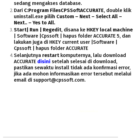
sedang mengakses database.
Dari
C:Program FilesCPSSoftACCURATE
, double klik
uninstall.exe
pilih Custom – Next – Select All –
Next.. – Yes to All.
Start| Run | Regedit
, disana ke
HKEY local machine
| Software |Cpssoft | hapus folder ACCURATE 5, dan
lakukan juga di HKEY current user |Software |
Cpssoft | hapus folder ACCURATE
Selanjutnya
restart
komputernya, lalu download
ACCURATE
disini
setelah selesai di download,
pastikan sewaktu install tidak ada konfirmasi error,
jika ada mohon informasikan error tersebut melalui
email di support@cpssoft.com.
Rekomendasi
Liquid saltnic terbaik
2023