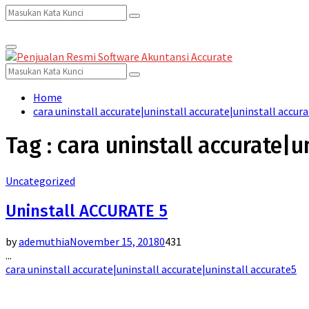
Search
Search
Primary
for:
Menu
Search
Search
for:
Home
cara uninstall accurate|uninstall accurate|uninstall accur
Tag : cara uninstall accurate|u
Uncategorized
Uninstall ACCURATE 5
by
ademuthia
November 15, 2018
0
431
...
cara uninstall accurate|uninstall accurate|uninstall accurate5
Jadikan hari-harimu lebih segar dan menyenangkan dengan
Emkay Blast Lite Lychee
! Dengan r