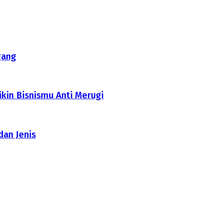
gang
ikin Bisnismu Anti Merugi
dan Jenis