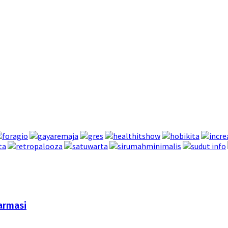
armasi