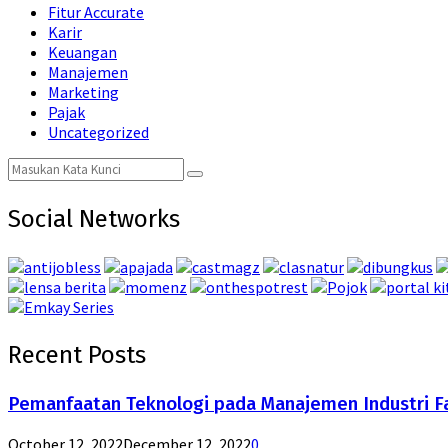
Fitur Accurate
Karir
Keuangan
Manajemen
Marketing
Pajak
Uncategorized
Search
Search
for:
Social Networks
Recent Posts
Pemanfaatan Teknologi pada Manajemen Industri F
October 12, 2022
December 12, 2022
0