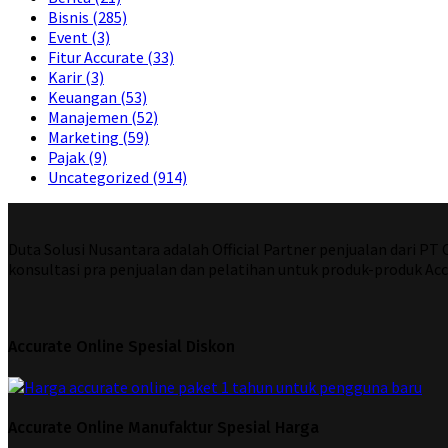
Bisnis
(285)
Event
(3)
Fitur Accurate
(33)
Karir
(3)
Keuangan
(53)
Manajemen
(52)
Marketing
(59)
Pajak
(9)
Uncategorized
(914)
Duta Solusi Nusantara adalah Official Partner penjualan dari P
konsultasi pra penjualan dan pelatihan untuk produk-produk Acc
Accurate Online Spesial Diskon
Accurate Online Manufaktur Spesial Harga