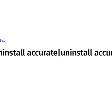
ate5
ninstall accurate|uninstall accu
asa buah leci yang segar dan sensasi dingin yang bikin kamu merasa nyaman, rasakan juga manfaat 