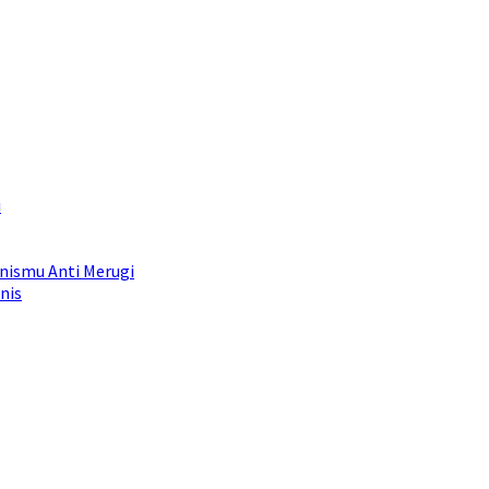
i
snismu Anti Merugi
nis