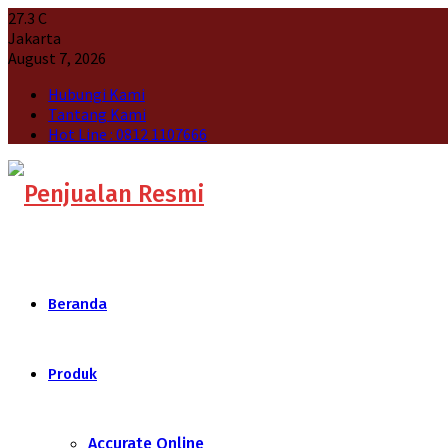
27.3
C
Jakarta
August 7, 2026
Hubungi Kami
Tantang Kami
Hot Line : 0812 1107666
Beranda
Produk
Accurate Online