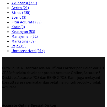
Akuntansi
(271)
Berita
(21)
Bisnis
(285)
Event
(3)
Fitur Accurate
(33)
Karir
(3)
Keuangan
(53)
Manajemen
(52)
Marketing
(59)
Pajak
(9)
Uncategorized
(914)
Duta Solusi Nusantara adalah Official Partner penjualan dari PT
CPSSoft selaku developer produk Accurate Online, Accurate 5
Desktop, Accurate POS dan RENE 2 POS. Kami juga melayani
konsultasi pra penjualan dan pelatihan untuk produk-produk
Accurate.
Accurate Online Spesial Diskon