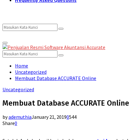
Frequently Asked Questions
Search
Search
Primary
for:
Menu
Search
Search
for:
Home
Uncategorized
Membuat Database ACCURATE Online
Uncategorized
Membuat Database ACCURATE Online
by
ademuthia
January 21, 2019
0
544
Share
0