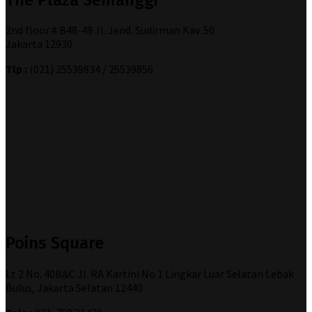
2nd floor # B48-49 Jl. Jend. Sudirman Kav. 50
Jakarta 12930
Tlp :
(021) 25539834 / 25539856
Poins Square
Lt 2 No. 40B&C Jl. RA Kartini No.1 Lingkar Luar Selatan Lebak
Bulus, Jakarta Selatan 12440