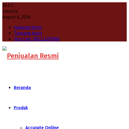
30.1
C
Jakarta
August 6, 2026
Hubungi Kami
Tantang Kami
Hot Line : 0812 1107666
Beranda
Produk
Accurate Online