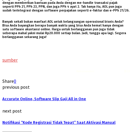
dengan memberikan bantuan pada Anda dengan me-handle transaksi pajak
seperti PPh 21, PPh 23, PPN, dan juga PPh 4 ayat 2. Tak hanya itu, AOL pun juga
sudah terintegrasi dengan software perpajakan seperti e-Faktur dan e-PPh 21/26.
Banyak sekali bukan manfaat AOL untuk kelangsungan operasional bisnis Anda?
Bisa Anda bayangkan berapa banyak waktu yang bisa Anda hemat hanya dengan
satu software akuntansi online. Harga untuk berlangganan pun juga tidak
seberapa mahal yakni mulai Rp20.000 setiap bulan. Jadi, tunggu apa lagi. Segera
berlangganan sekarang juga!
sumber
Rekomendasi
Liquid saltnic terbaik
2023
Share
0
previous post
Accurate Online, Software Slip Gaji All in One
next post
Notifikasi “Kode Registrasi Tidak Tepat” Saat Aktivasi Manual