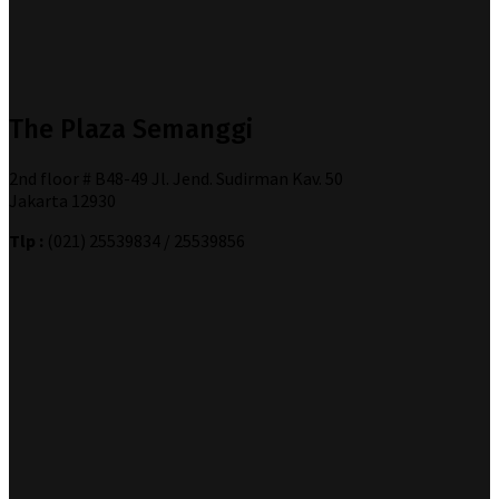
The Plaza Semanggi
2nd floor # B48-49 Jl. Jend. Sudirman Kav. 50
Jakarta 12930
Tlp :
(021) 25539834 / 25539856