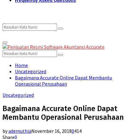
Frequently Asked Questions
Search
Search
Primary
for:
Menu
Search
Search
for:
Home
Uncategorized
Bagaimana Accurate Online Dapat Membantu
Operasional Perusahaan
Uncategorized
Bagaimana Accurate Online Dapat
Membantu Operasional Perusahaan
by
ademuthia
November 16, 2018
0
414
Share
0