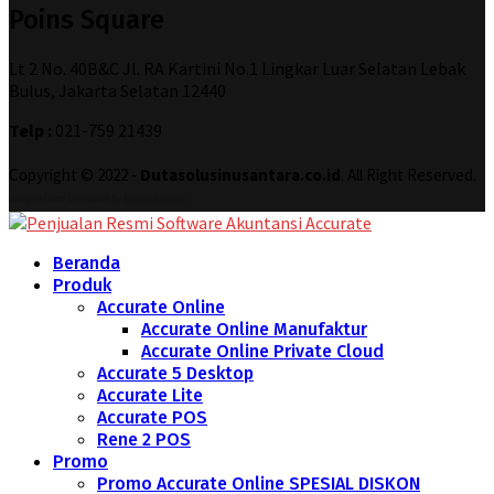
Poins Square
Lt 2 No. 40B&C Jl. RA Kartini No.1 Lingkar Luar Selatan Lebak
Bulus, Jakarta Selatan 12440
Telp :
021-759 21439
Copyright © 2022 -
Dutasolusinusantara.co.id
. All Right Reserved.
Designed and Developed by
Increase Digital
Beranda
Produk
Accurate Online
Accurate Online Manufaktur
Accurate Online Private Cloud
Accurate 5 Desktop
Accurate Lite
Accurate POS
Rene 2 POS
Promo
Promo Accurate Online SPESIAL DISKON