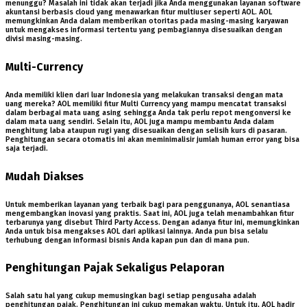
menunggu? Masalah ini tidak akan terjadi jika Anda menggunakan layanan software
akuntansi berbasis cloud yang menawarkan fitur multiuser seperti AOL. AOL
memungkinkan Anda dalam memberikan otoritas pada masing-masing karyawan
untuk mengakses informasi tertentu yang pembagiannya disesuaikan dengan
divisi masing-masing.
Multi-Currency
Anda memiliki klien dari luar Indonesia yang melakukan transaksi dengan mata
uang mereka? AOL memiliki fitur Multi Currency yang mampu mencatat transaksi
dalam berbagai mata uang asing sehingga Anda tak perlu repot mengonversi ke
dalam mata uang sendiri. Selain itu, AOL juga mampu membantu Anda dalam
menghitung laba ataupun rugi yang disesuaikan dengan selisih kurs di pasaran.
Penghitungan secara otomatis ini akan meminimalisir jumlah human error yang bisa
saja terjadi.
Mudah Diakses
Untuk memberikan layanan yang terbaik bagi para penggunanya, AOL senantiasa
mengembangkan inovasi yang praktis. Saat ini, AOL juga telah menambahkan fitur
terbarunya yang disebut Third Party Access. Dengan adanya fitur ini, memungkinkan
Anda untuk bisa mengakses AOL dari aplikasi lainnya. Anda pun bisa selalu
terhubung dengan informasi bisnis Anda kapan pun dan di mana pun.
Penghitungan Pajak Sekaligus Pelaporan
Salah satu hal yang cukup memusingkan bagi setiap pengusaha adalah
penghitungan pajak. Penghitungan ini cukup memakan waktu. Untuk itu, AOL hadir