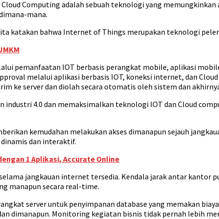
g. Cloud Computing adalah sebuah teknologi yang memungkinkan
 dimana-mana.
 kita katakan bahwa Internet of Things merupakan teknologi pele
k UMKM
lui pemanfaatan IOT berbasis perangkat mobile, aplikasi mobile 
pproval melalui aplikasi berbasis IOT, koneksi internet, dan Clo
irim ke server dan diolah secara otomatis oleh sistem dan akhirn
industri 4.0 dan memaksimalkan teknologi IOT dan Cloud compu
erikan kemudahan melakukan akses dimanapun sejauh jangkauan in
 dinamis dan interaktif.
ngan 1 Aplikasi, Accurate Online
elama jangkauan internet tersedia. Kendala jarak antar kantor p
bang manapun secara real-time.
rangkat server untuk penyimpanan database yang memakan biaya t
 dan dimanapun. Monitoring kegiatan bisnis tidak pernah lebih 