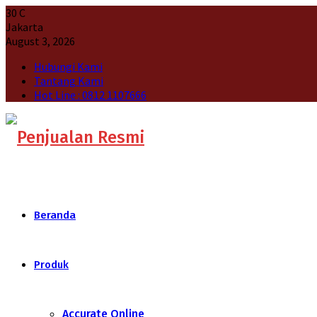
30
C
Jakarta
August 3, 2026
Hubungi Kami
Tantang Kami
Hot Line : 0812 1107666
Beranda
Produk
Accurate Online