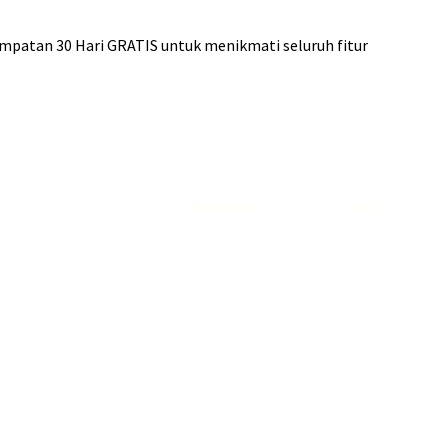
empatan 30 Hari GRATIS untuk menikmati seluruh fitur
Rekomendasi
Liquid saltnic terbaik
2023