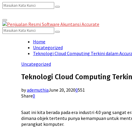
Search
Search
Primary
for:
Menu
Search
Search
for:
Home
Uncategorized
Teknologi Cloud Computing Terkini dalam Accur
Uncategorized
Teknologi Cloud Computing Terkin
by
ademuthia
June 20, 2020
0
551
Share
0
Saat ini kita berada pada era industri 4.0 yang sangat e
dimana objek tertentu punya kemampuan untuk mentran
perangkat komputer.