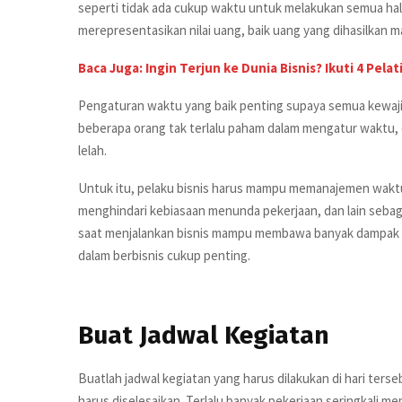
seperti tidak ada cukup waktu untuk melakukan semua hal
merepresentasikan nilai uang, baik uang yang dihasilkan m
Baca Juga: Ingin Terjun ke Dunia Bisnis? Ikuti 4 Pel
Pengaturan waktu yang baik penting supaya semua kewaji
beberapa orang tak terlalu paham dalam mengatur waktu, 
lelah.
Untuk itu, pelaku bisnis harus mampu memanajemen waktu
menghindari kebiasaan menunda pekerjaan, dan lain seba
saat menjalankan bisnis mampu membawa banyak dampak p
dalam berbisnis cukup penting.
Buat Jadwal Kegiatan
Buatlah jadwal kegiatan yang harus dilakukan di hari ters
harus diselesaikan. Terlalu banyak pekerjaan seringkali m