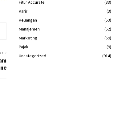
2023
Fitur Accurate
(33)
Karir
(3)
Keuangan
(53)
Manajemen
(52)
Marketing
(59)
Pajak
(9)
ST
Uncategorized
(914)
lam
ine