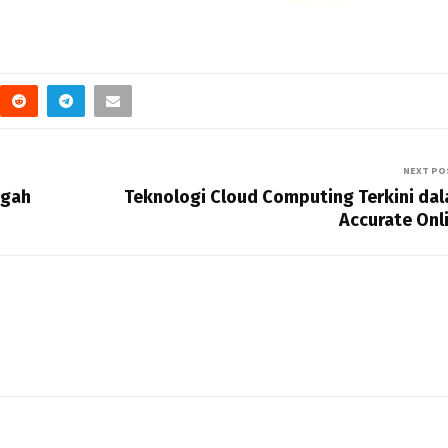
Rekomendasi
Liquid saltnic terbaik
NEXT PO
ngah
Teknologi Cloud Computing Terkini da
Accurate Onl