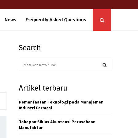
News
Frequently Asked Questions
Search
S
e
a
S
r
Artikel terbaru
c
E
h
f
Pemanfaatan Teknologi pada Manajemen
A
o
Industri Farmasi
r
R
:
Tahapan Siklus Akuntansi Perusahaan
C
Manufaktur