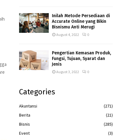
Inilah Metode Persediaan di
bih
Accurate Online yang Bikin
Bisnismu Anti Merugi
August 4, 2022
0
Pengertian Kemasan Produk,
Fungsi, Tujuan, Syarat dan
ngga
Jenis
are
August 3, 2022
0
Categories
Akuntansi
(271)
Berita
(21)
Bisnis
(285)
Event
(3)