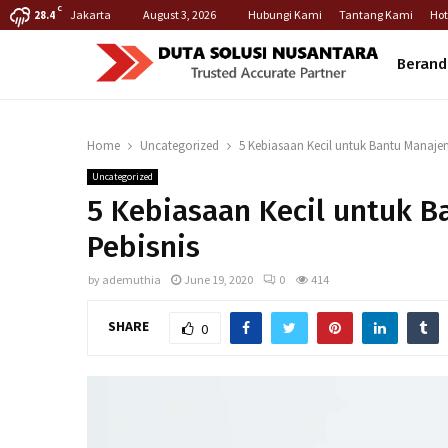
C
Jakarta
August 3, 2026
Hubungi Kami
Tantang Kami
Hot
28.4
Berand
Home
Uncategorized
5 Kebiasaan Kecil untuk Bantu Manaj
Uncategorized
5 Kebiasaan Kecil untuk 
Pebisnis
by
ademuthia
June 19, 2020
0
414
SHARE
0