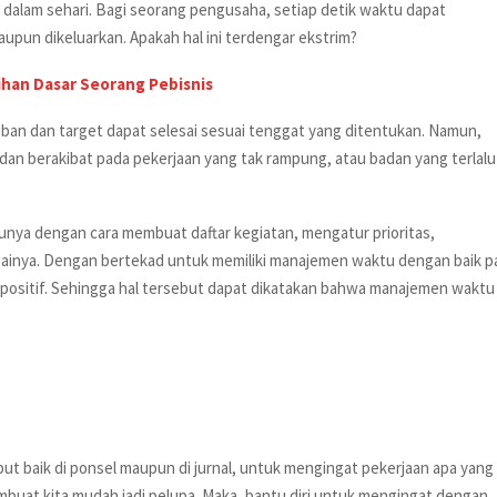
 dalam sehari. Bagi seorang pengusaha, setiap detik waktu dapat
aupun dikeluarkan. Apakah hal ini terdengar ekstrim?
atihan Dasar Seorang Pebisnis
ban dan target dapat selesai sesuai tenggat yang ditentukan. Namun,
dan berakibat pada pekerjaan yang tak rampung, atau badan yang terlalu
nya dengan cara membuat daftar kegiatan, mengatur prioritas,
gainya. Dengan bertekad untuk memiliki manajemen waktu dengan baik p
ositif. Sehingga hal tersebut dapat dikatakan bahwa manajemen waktu
ebut baik di ponsel maupun di jurnal, untuk mengingat pekerjaan apa yang
embuat kita mudah jadi pelupa. Maka, bantu diri untuk mengingat dengan