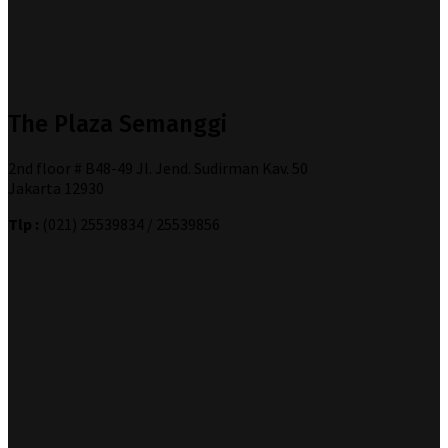
The Plaza Semanggi
2nd floor # B48-49 Jl. Jend. Sudirman Kav. 50
Jakarta 12930
Tlp :
(021) 25539834 / 25539856