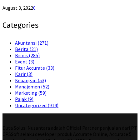
August 3, 2022
0
Categories
Akuntansi
(271)
Berita
(21)
Bisnis
(285)
Event
(3)
Fitur Accurate
(33)
Karir
(3)
Keuangan
(53)
Manajemen
(52)
Marketing
(59)
Pajak
(9)
Uncategorized
(914)
Duta Solusi Nusantara adalah Official Partner penjualan dari PT
CPSSoft selaku developer produk Accurate Online, Accurate 5