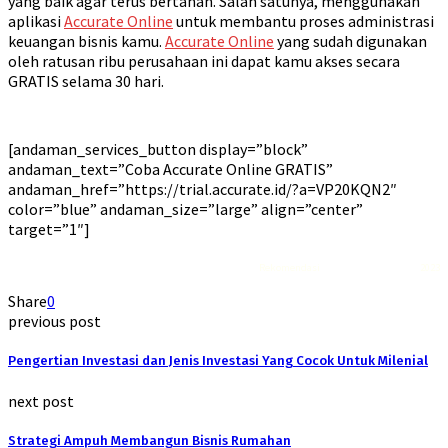
yang baik agar terus bertahan. Salah satunya, menggunakan
aplikasi
Accurate Online
untuk membantu proses administrasi
keuangan bisnis kamu.
Accurate Online
yang sudah digunakan
oleh ratusan ribu perusahaan ini dapat kamu akses secara
GRATIS selama 30 hari.
[andaman_services_button display=”block”
andaman_text=”Coba Accurate Online GRATIS”
andaman_href=”https://trial.accurate.id/?a=VP20KQN2″
color=”blue” andaman_size=”large” align=”center”
target=”1″]
Rekomendasi
Liquid saltnic terbaik
2023
Share
0
previous post
Pengertian Investasi dan Jenis Investasi Yang Cocok Untuk Milenial
next post
Strategi Ampuh Membangun Bisnis Rumahan