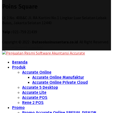
Poins Square
Lt 2 No. 40B&C Jl. RA Kartini No.1 Lingkar Luar Selatan Lebak
Bulus, Jakarta Selatan 12440
Telp :
021-759 21439
Copyright © 2022 -
Dutasolusinusantara.co.id
. All Right Reserved.
Designed and Developed by
Increase Digital
Beranda
Produk
Accurate Online
Accurate Online Manufaktur
Accurate Online Private Cloud
Accurate 5 Desktop
Accurate Lite
Accurate POS
Rene 2 POS
Promo
Promo Accurate Online SPESIAL DISKON