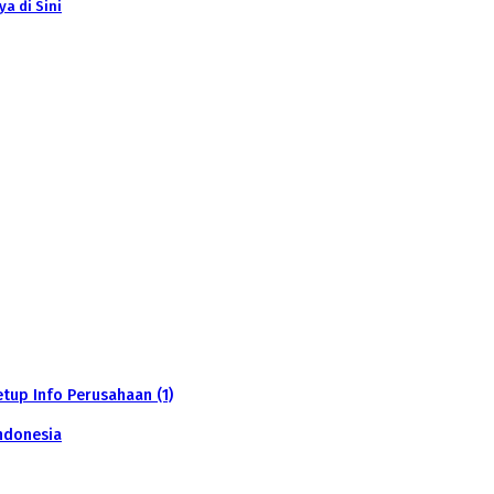
a di Sini
tup Info Perusahaan (1)
ndonesia