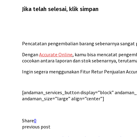
Jika telah selesai, klik simpan
Pencatatan pengembalian barang sebenarnya sangat p
Dengan
Accurate Online
, kamu bisa mencatat pengemba
cocokan antara laporan dan stok sebenarnya, terutam
Ingin segera menggunakan Fitur Retur Penjualan Accu
[andaman_services_button display=”block” andaman_t
andaman_size=”large” align=”center”]
Share
0
previous post