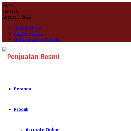
30.7
C
Jakarta
August 3, 2026
Hubungi Kami
Tantang Kami
Hot Line : 0812 1107666
Beranda
Produk
Accurate Online