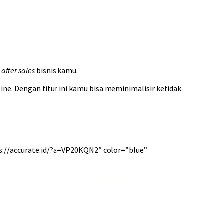
s
after sales
bisnis kamu.
ne. Dengan fitur ini kamu bisa meminimalisir ketidak
s://accurate.id/?a=VP20KQN2″ color=”blue”
Rekomendasi
Liquid saltnic terbaik
2023