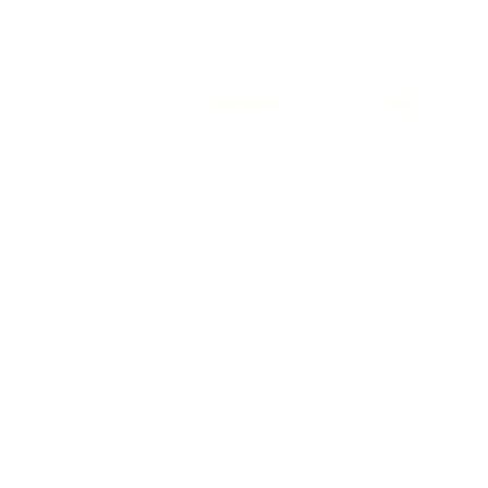
Rekomendasi
Liquid saltnic terbaik
2023