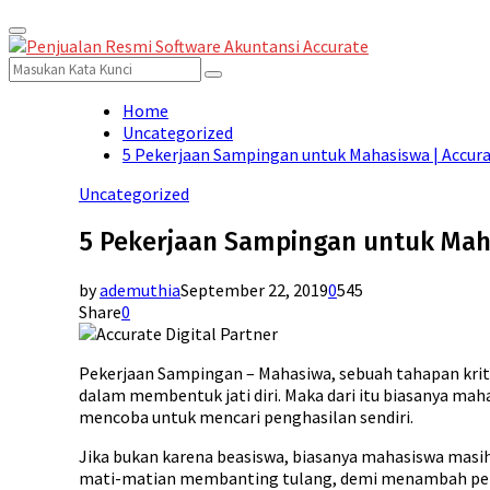
Primary
for:
Menu
Search
Search
for:
Home
Uncategorized
5 Pekerjaan Sampingan untuk Mahasiswa | Accura
Uncategorized
5 Pekerjaan Sampingan untuk Maha
by
ademuthia
September 22, 2019
0
545
Share
0
Pekerjaan Sampingan – Mahasiwa, sebuah tahapan krit
dalam membentuk jati diri. Maka dari itu biasanya ma
mencoba untuk mencari penghasilan sendiri.
Jika bukan karena beasiswa, biasanya mahasiswa masi
mati-matian membanting tulang, demi menambah peng