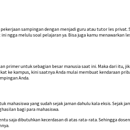
ekerjaan sampingan dengan menjadi guru atau tutor les privat. S
 ini ngga melulu soal pelajaran ya. Bisa juga kamu menawarkan l
san primer untuk sebagian besar manusia saat ini. Maka dari itu, j
kat ke kampus, kini saatnya Anda mulai membuat kendaraan pri
sampingan Anda.
uk mahasiswa yang sudah sejak jaman dahulu kala eksis. Sejak jam
ghasilan bagi para mahasiswa.
entu saja dibutuhkan kecerdasan di atas rata-rata. Sehingga do
nnya.