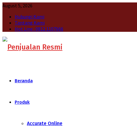
August 5, 2026
Hubungi Kami
Tantang Kami
Hot Line : 0812 1107666
Beranda
Produk
Accurate Online