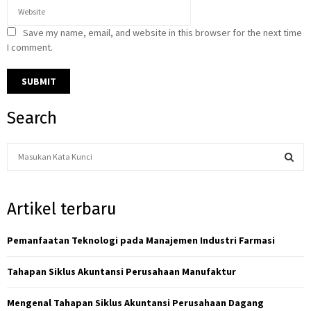
Save my name, email, and website in this browser for the next time
I comment.
Search
S
e
a
S
r
Artikel terbaru
c
E
h
f
Pemanfaatan Teknologi pada Manajemen Industri Farmasi
A
o
r
R
Tahapan Siklus Akuntansi Perusahaan Manufaktur
:
C
Mengenal Tahapan Siklus Akuntansi Perusahaan Dagang