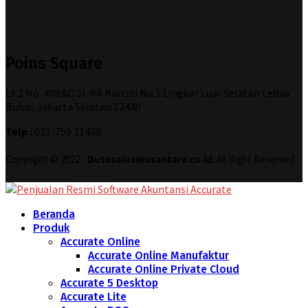
Poins Square
Lt 2 No. 40B&C Jl. RA Kartini No.1 Lingkar Luar Selatan Lebak
Bulus, Jakarta Selatan 12440
Telp :
021-759 21439
Copyright © 2022 -
Dutasolusinusantara.co.id
. All Right Reserved.
Designed and Developed by
Increase Digital
Beranda
Produk
Accurate Online
Accurate Online Manufaktur
Accurate Online Private Cloud
Accurate 5 Desktop
Accurate Lite