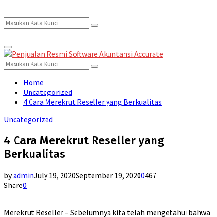
Search
Search
Primary
for:
Menu
Search
Search
for:
Home
Uncategorized
4 Cara Merekrut Reseller yang Berkualitas
Uncategorized
4 Cara Merekrut Reseller yang
Berkualitas
by
admin
July 19, 2020
September 19, 2020
0
467
Share
0
Merekrut Reseller – Sebelumnya kita telah mengetahui bahwa