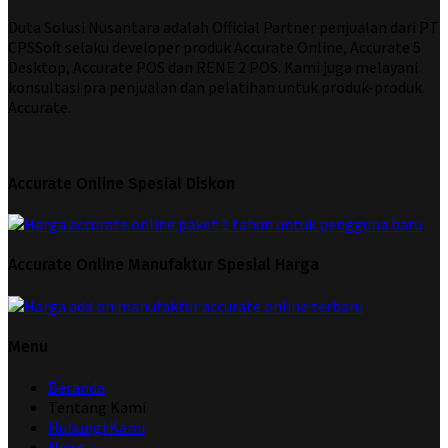
Duta Solusi Nusantara adalah Official Partner penjualan dari PT
CPSSoft selaku developer produk Accurate Online, Accurate 5
Desktop, Accurate POS dan RENE 2 POS. Kami juga melayani
konsultasi pra penjualan dan pelatihan untuk produk-produk
Accurate.
Accurate Online Spesial Diskon
Accurate Online Manufaktur Spesial Harga
Menu
Beranda
Tentang Kami
Hubungi Kami
News