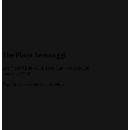
The Plaza Semanggi
2nd floor # B48-49 Jl. Jend. Sudirman Kav. 50
Jakarta 12930
Tlp :
(021) 25539834 / 25539856