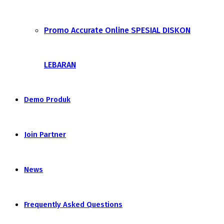
Promo Accurate Online SPESIAL DISKON
LEBARAN
Demo Produk
Join Partner
News
Frequently Asked Questions