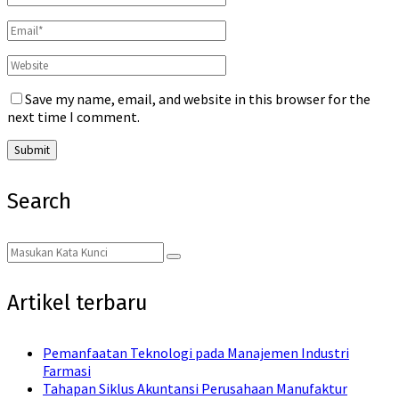
Save my name, email, and website in this browser for the
next time I comment.
Search
Search
Search
for:
Artikel terbaru
Pemanfaatan Teknologi pada Manajemen Industri
Farmasi
Tahapan Siklus Akuntansi Perusahaan Manufaktur