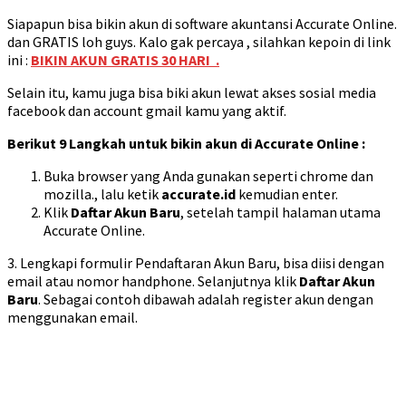
Siapapun bisa bikin akun di software akuntansi Accurate Online.
dan GRATIS loh guys. Kalo gak percaya , silahkan kepoin di link
ini :
BIKIN AKUN GRATIS 30 HARI .
Selain itu, kamu juga bisa biki akun lewat akses sosial media
facebook dan account gmail kamu yang aktif.
Berikut 9 Langkah untuk bikin akun di Accurate Online :
Buka browser yang Anda gunakan seperti chrome dan
mozilla., lalu ketik
accurate.id
kemudian enter.
Klik
Daftar Akun Baru
, setelah tampil halaman utama
Accurate Online.
3. Lengkapi formulir Pendaftaran Akun Baru, bisa diisi dengan
email atau nomor handphone. Selanjutnya klik
Daftar Akun
Baru
. Sebagai contoh dibawah adalah register akun dengan
menggunakan email.