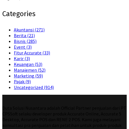
Categories
Akuntansi
(271)
Berita
(21)
Bisnis
(285)
Event
(3)
Fitur Accurate
(33)
Karir
(3)
Keuangan
(53)
Manajemen
(52)
Marketing
(59)
Pajak
(9)
Uncategorized
(914)
Duta Solusi Nusantara adalah Official Partner penjualan dari PT
CPSSoft selaku developer produk Accurate Online, Accurate 5
Desktop, Accurate POS dan RENE 2 POS. Kami juga melayani
konsultasi pra penjualan dan pelatihan untuk produk-produk