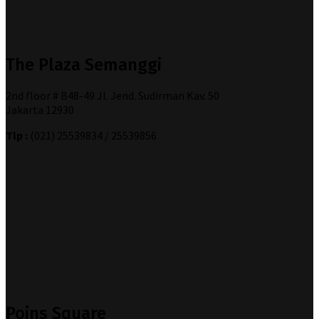
The Plaza Semanggi
2nd floor # B48-49 Jl. Jend. Sudirman Kav. 50
Jakarta 12930
Tlp :
(021) 25539834 / 25539856
Poins Square