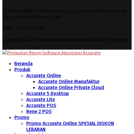
Lt 2 No. 40B&C Jl. RA Kartini No.1 Lingkar Luar Selatan Lebak
Bulus, Jakarta Selatan 12440
Telp :
021-759 21439
Copyright © 2022 -
Dutasolusinusantara.co.id
. All Right Reserved.
Designed and Developed by
Increase Digital
Beranda
Produk
Accurate Online
Accurate Online Manufaktur
Accurate Online Private Cloud
Accurate 5 Desktop
Accurate Lite
Accurate POS
Rene 2 POS
Promo
Promo Accurate Online SPESIAL DISKON
LEBARAN