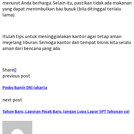
menurut Anda berharga. Selain itu, pastikan tidak ada makanan
yang dapat menimbulkan bau busuk (bila ditinggal terlalu
lama).
Itulah tips untuk meninggialakan kantor agar tetap aman
mejelang liburan. Semoga kantor dan tempat bisnis kita selalu
aman dari bencana yang ada.
Rekomendasi
Liquid saltnic terbaik
2023
Share
0
previous post
Posko Banjir DKI Jakarta
next post
Tahun Baru, Laporan Pajak Baru. Jangan Lupa Lapor SPT Tahunan ya!