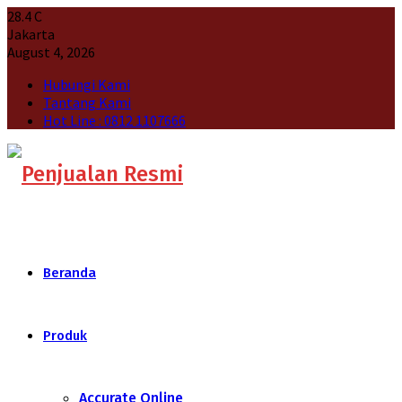
28.4
C
Jakarta
August 4, 2026
Hubungi Kami
Tantang Kami
Hot Line : 0812 1107666
Beranda
Produk
Accurate Online