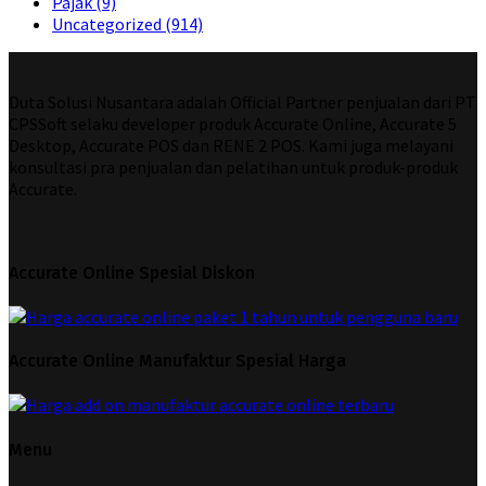
Pajak
(9)
Uncategorized
(914)
Duta Solusi Nusantara adalah Official Partner penjualan dari PT
CPSSoft selaku developer produk Accurate Online, Accurate 5
Desktop, Accurate POS dan RENE 2 POS. Kami juga melayani
konsultasi pra penjualan dan pelatihan untuk produk-produk
Accurate.
Accurate Online Spesial Diskon
Accurate Online Manufaktur Spesial Harga
Menu