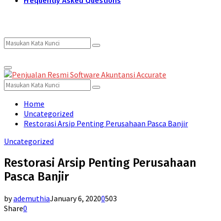
Frequently Asked Questions
Search
Search
Primary
for:
Menu
Search
Search
for:
Home
Uncategorized
Restorasi Arsip Penting Perusahaan Pasca Banjir
Uncategorized
Restorasi Arsip Penting Perusahaan
Pasca Banjir
by
ademuthia
January 6, 2020
0
503
Share
0