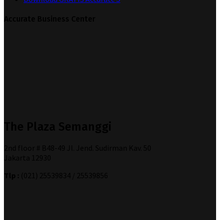
Accurate Business Center
The Plaza Semanggi
2nd floor # B48-49 Jl. Jend. Sudirman Kav. 50
Jakarta 12930
Tlp :
(021) 25539834 / 25539856