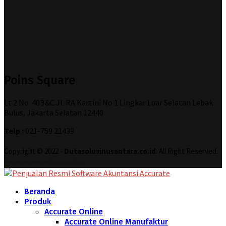
Poins Square
Lt 2 No. 40B&C Jl. RA Kartini No.1 Lingkar Luar Selatan Lebak
Bulus, Jakarta Selatan 12440
Telp :
021-759 21439
Copyright © 2022 -
Dutasolusinusantara.co.id
. All Right Reserved.
Designed and Developed by
Increase Digital
Beranda
Produk
Accurate Online
Accurate Online Manufaktur