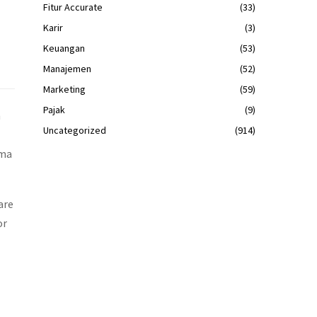
Fitur Accurate
(33)
Karir
(3)
Keuangan
(53)
Manajemen
(52)
Marketing
(59)
Pajak
(9)
h
Uncategorized
(914)
ama
are
or