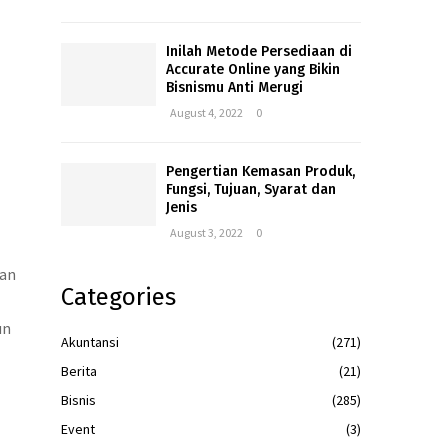
Inilah Metode Persediaan di
Accurate Online yang Bikin
Bisnismu Anti Merugi
August 4, 2022
0
Pengertian Kemasan Produk,
Fungsi, Tujuan, Syarat dan
Jenis
August 3, 2022
0
kan
Categories
un
Akuntansi
(271)
Berita
(21)
Bisnis
(285)
Event
(3)