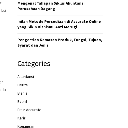
um
Mengenal Tahapan Siklus Akuntansi
Perusahaan Dagang
aksi
Inilah Metode Persediaan di Accurate Online
l
yang Bikin Bisnismu Anti Merugi
Pengertian Kemasan Produk, Fungsi, Tujuan,
Syarat dan Jenis
u
Categories
Akuntansi
ar
Berita
ada
Bisnis
Event
Fitur Accurate
Karir
Keuangan