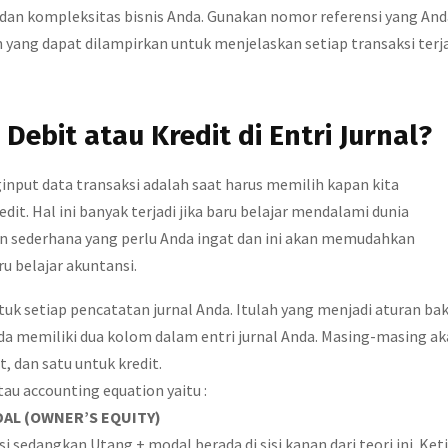
 dan kompleksitas bisnis Anda. Gunakan nomor referensi yang And
n yang dapat dilampirkan untuk menjelaskan setiap transaksi terja
bit atau Kredit di Entri Jurnal?
ginput data transaksi adalah saat harus memilih kapan kita
. Hal ini banyak terjadi jika baru belajar mendalami dunia
an sederhana yang perlu Anda ingat dan ini akan memudahkan
u belajar akuntansi.
tuk setiap pencatatan jurnal Anda. Itulah yang menjadi aturan ba
a memiliki dua kolom dalam entri jurnal Anda. Masing-masing a
, dan satu untuk kredit.
u accounting equation yaitu :
ODAL (OWNER’S EQUITY)
si sedangkan Utang + modal berada di sisi kanan dari teori ini. Ket