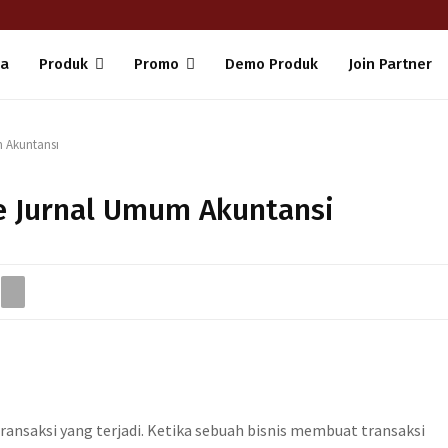
da
Produk
Promo
Demo Produk
Join Partner
m Akuntansi
ke Jurnal Umum Akuntansi
transaksi yang terjadi. Ketika sebuah bisnis membuat transaksi