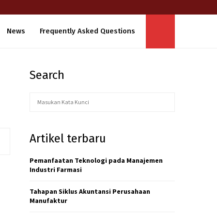
News
Frequently Asked Questions
Search
S
S
e
a
E
r
Artikel terbaru
c
A
h
f
Pemanfaatan Teknologi pada Manajemen
R
o
Industri Farmasi
r
C
:
Tahapan Siklus Akuntansi Perusahaan
H
Manufaktur