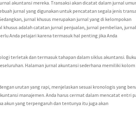
urnal akuntansi mereka. Transaksi akan dicatat dalam jurnal um
sebuah jurnal yang digunakan untuk pencatatan segala jenis trans
 Sedangkan, jurnal khusus merupakan jurnal yang di kelompokan
l khusus adalah catatan jurnal penjualan, jurnal pembelian, jurna
perlu Anda pelajari karena termasuk hal penting jika Anda
logi terletak dan termasuk tahapan dalam siklus akuntansi. Buk
keseluruhan. Halaman jurnal akuntansi sederhana memiliki kolom
.
 dengan urutan yang rapi, menjelaskan sesuai kronologis yang ben
 akuntansi manajemen. Anda harus cermat dalam mencatat entri p
mua akun yang terpengaruh dan tentunya itu juga akan