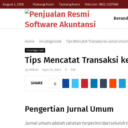
August 1, 2026
Hubungi Kami
Tantang Kami
Hot Line : 0812 1107666
Beran
Home
Uncategorized
Tips Mencatat Transaksi ke Jurnal Umu
Uncategorized
Tips Mencatat Transaksi 
by
Miftah
April 15, 2021
0
592
SHARE
0
Pengertian Jurnal Umum
Jurnal umum adalah catatan terperinci dari seluruh 