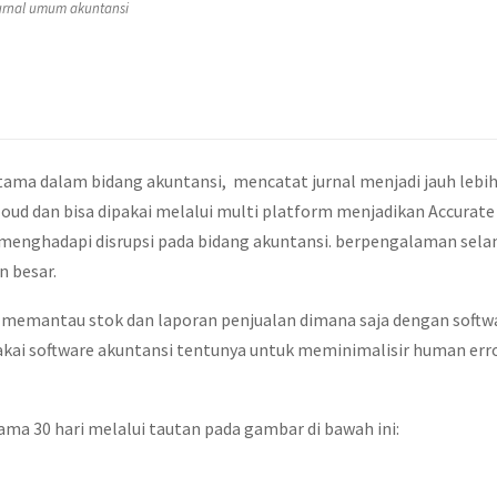
urnal umum akuntansi
ama dalam bidang akuntansi, mencatat jurnal menjadi jauh lebi
loud dan bisa dipakai melalui multi platform menjadikan Accurate
k menghadapi disrupsi pada bidang akuntansi. berpengalaman sel
n besar.
isa memantau stok dan laporan penjualan dimana saja dengan softw
kai software akuntansi tentunya untuk meminimalisir human err
ama 30 hari melalui tautan pada gambar di bawah ini: