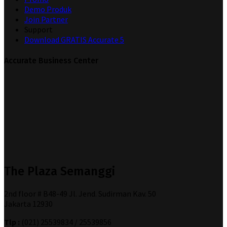
Demo Produk
Join Partner
Support
Download GRATIS Accurate 5
Accurate Business Center
The Plaza Semanggi
2nd floor # B48-49 Jl. Jend. Sudirman Kav. 50
Jakarta 12930
Tlp :
(021) 25539834 / 25539856