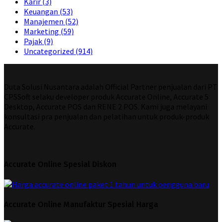
Karir
(3)
Keuangan
(53)
Manajemen
(52)
Marketing
(59)
Pajak
(9)
Uncategorized
(914)
Duta Solusi Nusantara adalah Official Partner penjualan dari PT
CPSSoft selaku developer produk Accurate Online, Accurate 5
Desktop, Accurate POS dan RENE 2 POS. Kami juga melayani
konsultasi pra penjualan dan pelatihan untuk produk-produk
Accurate.
Accurate Online Spesial Diskon
Accurate Online Manufaktur Spesial Harga