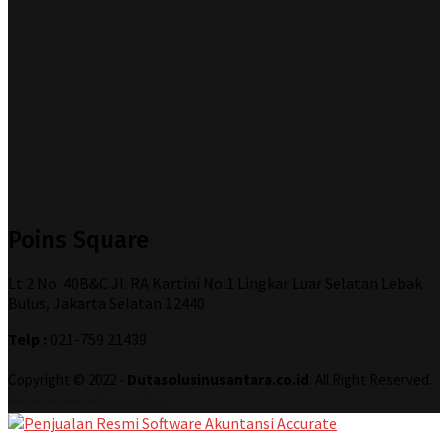
Poins Square
Lt 2 No. 40B&C Jl. RA Kartini No.1 Lingkar Luar Selatan Lebak
Bulus, Jakarta Selatan 12440
Telp :
021-759 21439
Copyright © 2022 -
Dutasolusinusantara.co.id
. All Right Reserved.
Designed and Developed by
Increase Digital