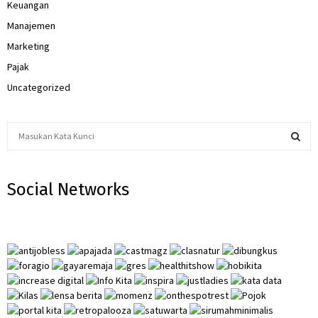
Keuangan
Manajemen
Marketing
Pajak
Uncategorized
S
e
a
S
r
Social Networks
c
E
h
f
A
o
r
R
:
C
H