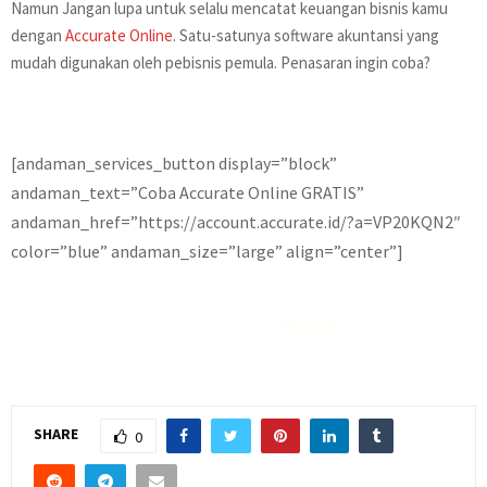
Namun Jangan lupa untuk selalu mencatat keuangan bisnis kamu
dengan
Accurate Online
. Satu-satunya software akuntansi yang
mudah digunakan oleh pebisnis pemula. Penasaran ingin coba?
[andaman_services_button display=”block”
andaman_text=”Coba Accurate Online GRATIS”
andaman_href=”https://account.accurate.id/?a=VP20KQN2″
color=”blue” andaman_size=”large” align=”center”]
Rekomendasi
Liquid saltnic terbaik
2023
SHARE
0