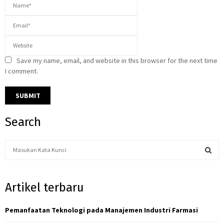
Save my name, email, and website in this browser for the next time
I comment.
Search
S
e
a
S
r
Artikel terbaru
c
E
h
f
Pemanfaatan Teknologi pada Manajemen Industri Farmasi
A
o