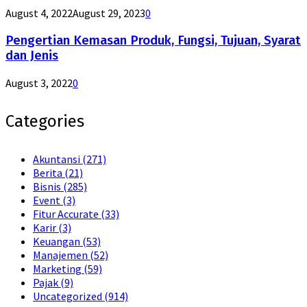
August 4, 2022
August 29, 2023
0
Pengertian Kemasan Produk, Fungsi, Tujuan, Syarat
dan Jenis
August 3, 2022
0
Categories
Akuntansi
(271)
Berita
(21)
Bisnis
(285)
Event
(3)
Fitur Accurate
(33)
Karir
(3)
Keuangan
(53)
Manajemen
(52)
Marketing
(59)
Pajak
(9)
Uncategorized
(914)