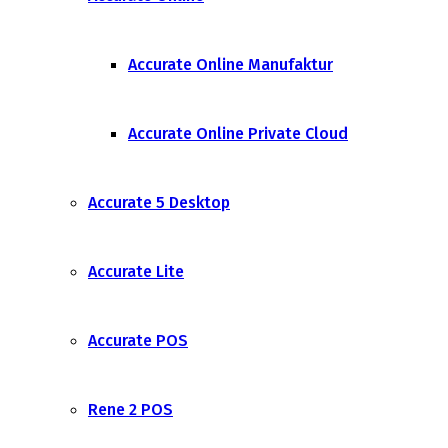
Accurate Online Manufaktur
Accurate Online Private Cloud
Accurate 5 Desktop
Accurate Lite
Accurate POS
Rene 2 POS