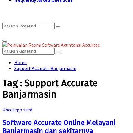
Frequently Asked Questions
Search
Search
Primary
for:
Menu
Search
Search
for:
Home
Support Accurate Banjarmasin
Tag : Support Accurate
Banjarmasin
Uncategorized
Software Accurate Online Melayani
Banjarmasin dan sekitarnya