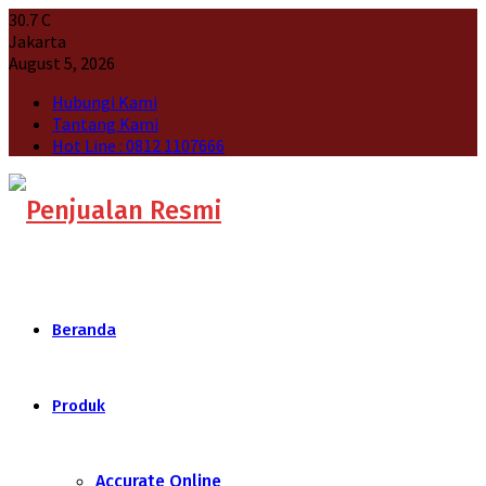
30.7
C
Jakarta
August 5, 2026
Hubungi Kami
Tantang Kami
Hot Line : 0812 1107666
Beranda
Produk
Accurate Online