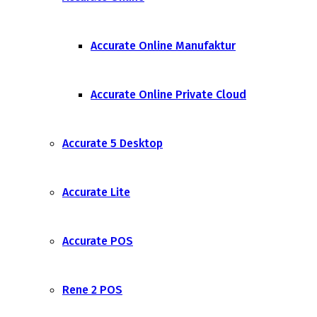
Accurate Online Manufaktur
Accurate Online Private Cloud
Accurate 5 Desktop
Accurate Lite
Accurate POS
Rene 2 POS