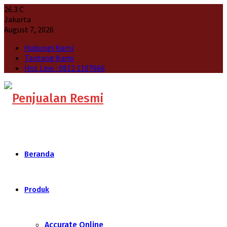
26.3
C
Jakarta
August 7, 2026
Hubungi Kami
Tantang Kami
Hot Line : 0812 1107666
Beranda
Produk
Accurate Online