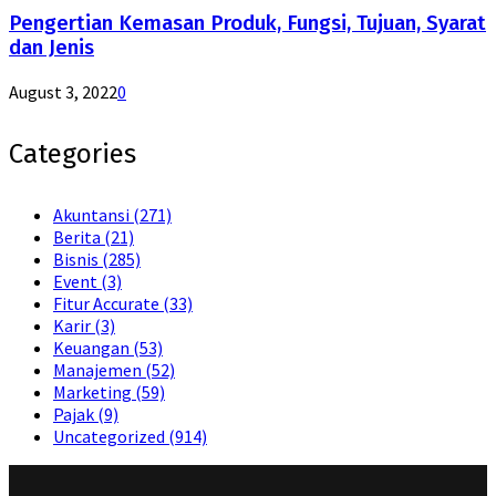
Pengertian Kemasan Produk, Fungsi, Tujuan, Syarat
dan Jenis
August 3, 2022
0
Categories
Akuntansi
(271)
Berita
(21)
Bisnis
(285)
Event
(3)
Fitur Accurate
(33)
Karir
(3)
Keuangan
(53)
Manajemen
(52)
Marketing
(59)
Pajak
(9)
Uncategorized
(914)