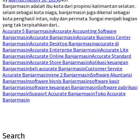
Banjarmasin adalah ibu kota dari propinsi kalimantan selatan .
selain sebagai kota niaga, banjarmasin juga dikenal sebagai
kota penghasil intan, ruby dan permata. Sungai menjadi bagian
yang tak terpisahkan dari...
Accurate 5 Banjarmasin
Accurate Accounting Software
Banjarmasin
Accurate Banjarmasin
Accurate Business Center
Banjarmasin
Accurate Desktop Banjarmasin
accurate di
Banjarmasin
Accurate Enterprise Banjarmasin
Accurate Lite
Banjarmasin
Accurate Online Banjarmasin
Accurate Standard
Banjarmasin
Accurate Store Banjarmasin
Aplikasi keuangan
Banjarmasin
beli accurate Banjarmasin
Customer Service
Accurate Banjarmasin
rene 2 Banjarmasin
Software Akuntansi
Banjarmasin
software bisnis Banjarmasin
software kasir
Banjarmasin
software keuangan Banjarmasin
Software pabrikasi
Banjarmasin
Support Accurate Banjarmasin
Toko Accurate
Banjarmasin
Jadikan hari-harimu lebih segar dan menyenangkan dengan
Emkay Blast Lite Lychee
! Dengan
rasa buah leci yang segar dan sensasi dingin yang bikin kamu merasa nyaman, rasakan juga
manfaat dari
liquid Saltnic rendah nikotin
yang membantu kamu merilekskan diri.
Search