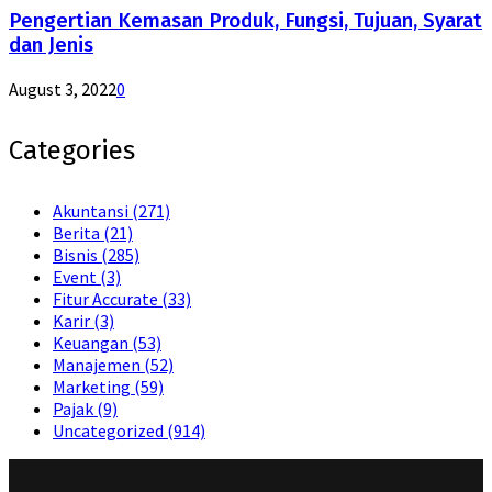
Pengertian Kemasan Produk, Fungsi, Tujuan, Syarat
dan Jenis
August 3, 2022
0
Categories
Akuntansi
(271)
Berita
(21)
Bisnis
(285)
Event
(3)
Fitur Accurate
(33)
Karir
(3)
Keuangan
(53)
Manajemen
(52)
Marketing
(59)
Pajak
(9)
Uncategorized
(914)