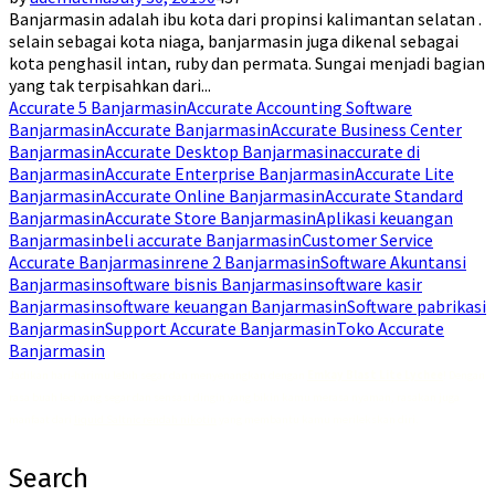
Banjarmasin adalah ibu kota dari propinsi kalimantan selatan .
selain sebagai kota niaga, banjarmasin juga dikenal sebagai
kota penghasil intan, ruby dan permata. Sungai menjadi bagian
yang tak terpisahkan dari...
Accurate 5 Banjarmasin
Accurate Accounting Software
Banjarmasin
Accurate Banjarmasin
Accurate Business Center
Banjarmasin
Accurate Desktop Banjarmasin
accurate di
Banjarmasin
Accurate Enterprise Banjarmasin
Accurate Lite
Banjarmasin
Accurate Online Banjarmasin
Accurate Standard
Banjarmasin
Accurate Store Banjarmasin
Aplikasi keuangan
Banjarmasin
beli accurate Banjarmasin
Customer Service
Accurate Banjarmasin
rene 2 Banjarmasin
Software Akuntansi
Banjarmasin
software bisnis Banjarmasin
software kasir
Banjarmasin
software keuangan Banjarmasin
Software pabrikasi
Banjarmasin
Support Accurate Banjarmasin
Toko Accurate
Banjarmasin
Jadikan hari-harimu lebih segar dan menyenangkan dengan
Emkay Blast Lite Lychee
! Dengan
rasa buah leci yang segar dan sensasi dingin yang bikin kamu merasa nyaman, rasakan juga
manfaat dari
liquid Saltnic rendah nikotin
yang membantu kamu merilekskan diri.
Search