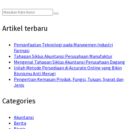
Search
Search
for:
Artikel terbaru
Pemanfaatan Teknologi pada Manajemen Industri
Farmasi
Tahapan Siklus Akuntansi Perusahaan Manufaktur
Mengenal Tahapan Siklus Akuntansi Perusahaan Dagang
Inilah Metode Persediaan di Accurate Online yang Bikin
Bisnismu Anti Merugi
Pengertian Kemasan Produk, Fungsi, Tujuan, Syarat dan
Jenis
Categories
Akuntansi
Berita
Bisnis