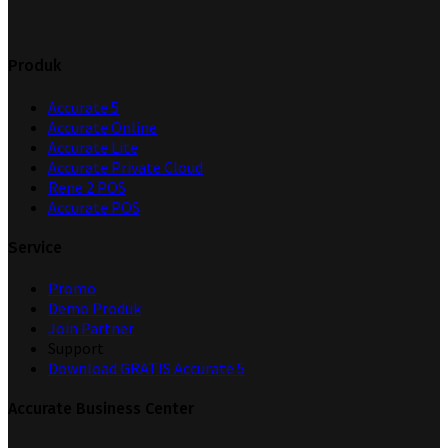
Produk
Accurate 5
Accurate Online
Accurate Lite
Accurate Private Cloud
Rene 2 POS
Accurate POS
Service
Promo
Demo Produk
Join Partner
Support
Download GRATIS Accurate 5
Accurate Business Center