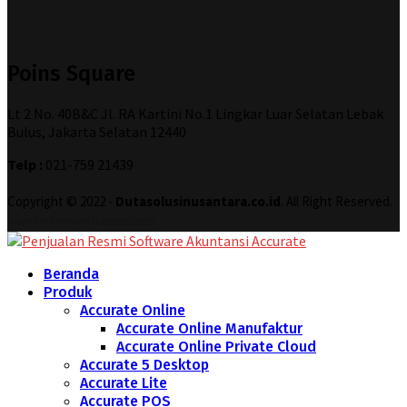
Poins Square
Lt 2 No. 40B&C Jl. RA Kartini No.1 Lingkar Luar Selatan Lebak
Bulus, Jakarta Selatan 12440
Telp :
021-759 21439
Copyright © 2022 -
Dutasolusinusantara.co.id
. All Right Reserved.
Designed and Developed by
Increase Digital
Beranda
Produk
Accurate Online
Accurate Online Manufaktur
Accurate Online Private Cloud
Accurate 5 Desktop
Accurate Lite
Accurate POS