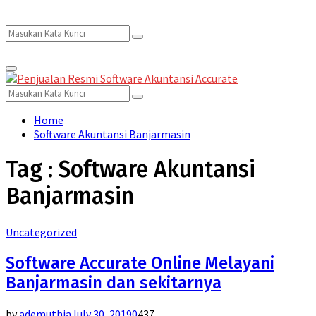
Search
Search
Primary
for:
Menu
Search
Search
for:
Home
Software Akuntansi Banjarmasin
Tag : Software Akuntansi
Banjarmasin
Uncategorized
Software Accurate Online Melayani
Banjarmasin dan sekitarnya
by
ademuthia
July 30, 2019
0
437