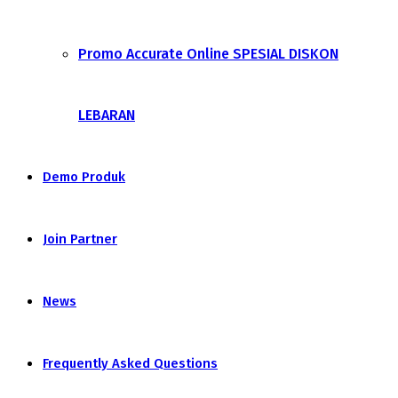
Promo Accurate Online SPESIAL DISKON
LEBARAN
Demo Produk
Join Partner
News
Frequently Asked Questions