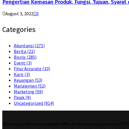
Pengertian Kemasan Produk, Fungsi, Tujuan, Syarat 
August 3, 2022
0
Categories
Akuntansi
(271)
Berita
(21)
Bisnis
(285)
Event
(3)
Fitur Accurate
(33)
Karir
(3)
Keuangan
(53)
Manajemen
(52)
Marketing
(59)
Pajak
(9)
Uncategorized
(914)
Duta Solusi Nusantara adalah Official Partner penjualan dari P