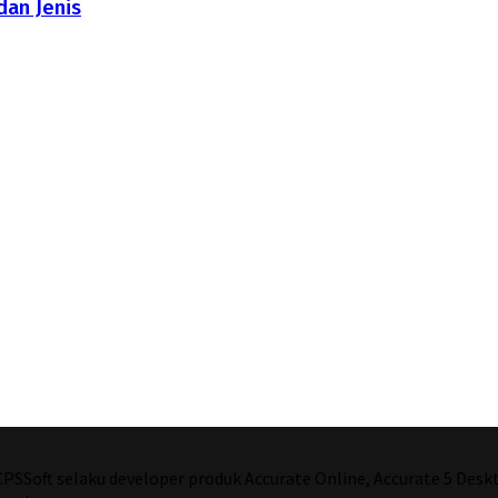
dan Jenis
T CPSSoft selaku developer produk Accurate Online, Accurate 5 De