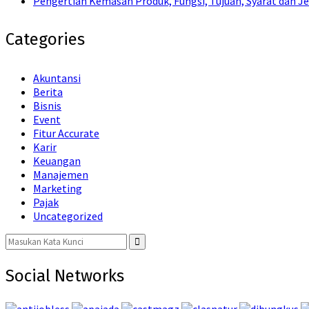
Pengertian Kemasan Produk, Fungsi, Tujuan, Syarat dan Je
Categories
Akuntansi
Berita
Bisnis
Event
Fitur Accurate
Karir
Keuangan
Manajemen
Marketing
Pajak
Uncategorized
Search
for:
Search
Social Networks