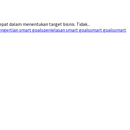
at dalam menentukan target bisnis. Tidak...
engertian smart goals
penjelasan smart goals
smart goals
smart
dari
liquid Saltnic rendah nikotin
yang membantu kamu merilekskan diri.