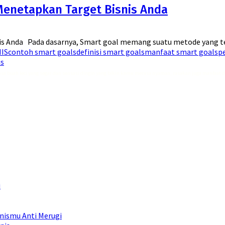
Menetapkan Target Bisnis Anda
s Anda Pada dasarnya, Smart goal memang suatu metode yang tep
NIS
contoh smart goals
definisi smart goals
manfaat smart goals
p
is
asa buah leci yang segar dan sensasi dingin yang bikin kamu merasa nyaman, rasakan juga manfaat 
i
snismu Anti Merugi