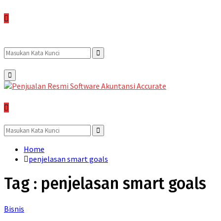
Search
Search
Primary
Menu
for:
Search
for:
Search
Home
penjelasan smart goals
Tag : penjelasan smart goals
Bisnis