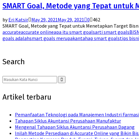
SMART Goal, Metode yang Tepat untuk 
by
Eri Katsir
May 29, 2021
May 29, 2021
0
462
SMART Goal, Metode yang Tepat untuk Menetapkan Target Bisni
accurate
accurate online
apa itu smart goals
arti smart goals
BIS
goals adalah
smart goals merupakan
tahap smart goals
tips bisn
Jadikan hari-harimu lebih segar dan menyenangkan dengan
Emkay Blast Lite Lychee
! Dengan r
Search
Search
for:
Search
Artikel terbaru
Pemanfaatan Teknologi pada Manajemen Industri Farmas
Tahapan Siklus Akuntansi Perusahaan Manufaktur
Mengenal Tahapan Siklus Akuntansi Perusahaan Dagang
Inilah Metode Persediaan di Accurate Online yang Bikin Bi