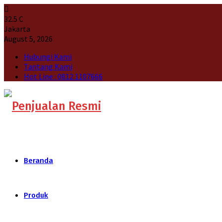
32.5
C
Jakarta
August 5, 2026
Hubungi Kami
Tantang Kami
Hot Line : 0812 1107666
Beranda
Produk