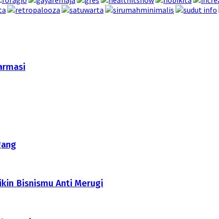
armasi
gang
ikin Bisnismu Anti Merugi