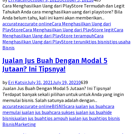
Cara Menghasilkan Uang dari PlayStore Termudah dan Legit
Tahukah Anda cara menghasilkan uang dari playstore? Bila
Anda belum tahu, kali ini kami akan memberikan...
accurate
accurate online
Cara Menghasilkan Uang dari
PlayStore
Cara Menghasilkan Uang dari PlayStore legit
Cara
Menghasilkan Uang dari PlayStore terampuh
Cara
Menghasilkan Uang dari PlayStore terunik
tips bisnis
tips usaha
Bisnis
Jualan Jus Buah Dengan Modal 5
Jutaan? Ini Tipsnya!
by
Eri Katsir
July 31, 2021
July 19, 2021
0
639
Jualan Jus Buah Dengan Modal 5 Jutaan? Ini Tipsnya!
Terdapat banyak sekali pilihan untuk untuk Anda yang ingin
memulai bisnis. Salah satunya adalah dengan...
accurate
accurate online
BISNIS
cara jualan jus buah
cara
memulai jualan jus buah
cara sukses jualan jus buah
ide
bisnis
jualan jus buah
tips ampuh jualan jus buah
tips bisnis
Bisnis
Marketing