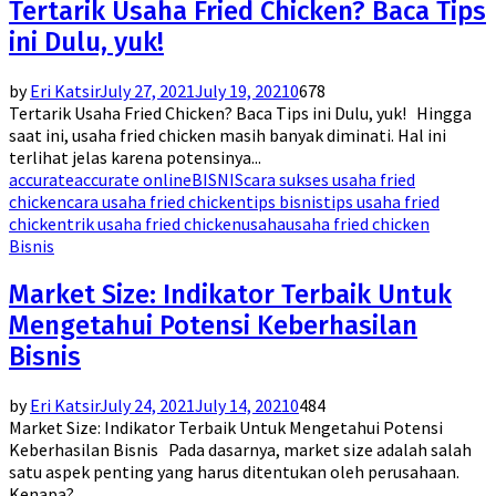
Tertarik Usaha Fried Chicken? Baca Tips
ini Dulu, yuk!
by
Eri Katsir
July 27, 2021
July 19, 2021
0
678
Tertarik Usaha Fried Chicken? Baca Tips ini Dulu, yuk! Hingga
saat ini, usaha fried chicken masih banyak diminati. Hal ini
terlihat jelas karena potensinya...
accurate
accurate online
BISNIS
cara sukses usaha fried
chicken
cara usaha fried chicken
tips bisnis
tips usaha fried
chicken
trik usaha fried chicken
usaha
usaha fried chicken
Bisnis
Market Size: Indikator Terbaik Untuk
Mengetahui Potensi Keberhasilan
Bisnis
by
Eri Katsir
July 24, 2021
July 14, 2021
0
484
Market Size: Indikator Terbaik Untuk Mengetahui Potensi
Keberhasilan Bisnis Pada dasarnya, market size adalah salah
satu aspek penting yang harus ditentukan oleh perusahaan.
Kenapa?...