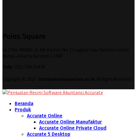
Poins Square
Lt 2 No. 40B&C Jl. RA Kartini No.1 Lingkar Luar Selatan Lebak
Bulus, Jakarta Selatan 12440
Telp :
021-759 21439
Copyright © 2022 -
Dutasolusinusantara.co.id
. All Right Reserved.
Designed and Developed by
Increase Digital
Beranda
Produk
Accurate Online
Accurate Online Manufaktur
Accurate Online Private Cloud
Accurate 5 Desktop