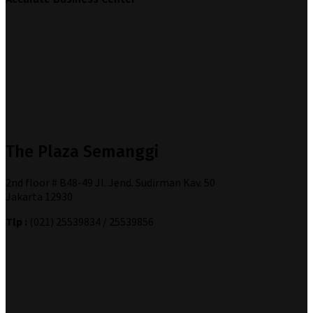
The Plaza Semanggi
2nd floor # B48-49 Jl. Jend. Sudirman Kav. 50
Jakarta 12930
Tlp :
(021) 25539834 / 25539856