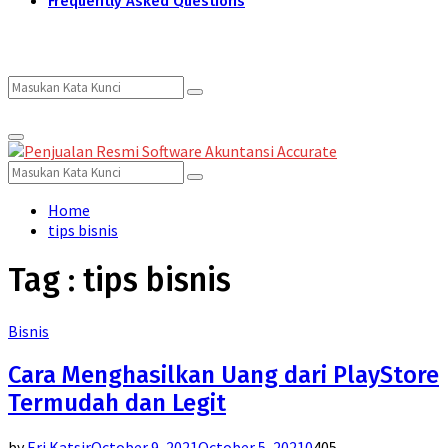
Frequently Asked Questions
Search
Search
Primary
for:
Menu
Search
Search
for:
Home
tips bisnis
Tag : tips bisnis
Bisnis
Cara Menghasilkan Uang dari PlayStore
Termudah dan Legit
by
Eri Katsir
October 9, 2021
October 5, 2021
0
405