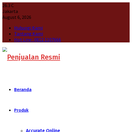
26.3
C
Jakarta
August 6, 2026
Hubungi Kami
Tantang Kami
Hot Line : 0812 1107666
Beranda
Produk
Accurate Online