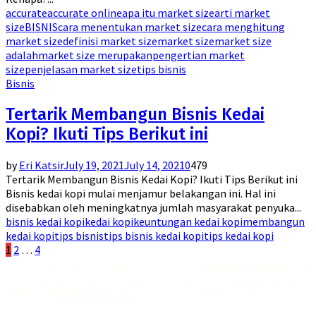
accurate
accurate online
apa itu market size
arti market
size
BISNIS
cara menentukan market size
cara menghitung
market size
definisi market size
market size
market size
adalah
market size merupakan
pengertian market
size
penjelasan market size
tips bisnis
Bisnis
Tertarik Membangun Bisnis Kedai
Kopi? Ikuti Tips Berikut ini
by
Eri Katsir
July 19, 2021
July 14, 2021
0
479
Tertarik Membangun Bisnis Kedai Kopi? Ikuti Tips Berikut ini
Bisnis kedai kopi mulai menjamur belakangan ini. Hal ini
disebabkan oleh meningkatnya jumlah masyarakat penyuka...
bisnis kedai kopi
kedai kopi
keuntungan kedai kopi
membangun
kedai kopi
tips bisnis
tips bisnis kedai kopi
tips kedai kopi
Posts
1
2
…
4
Jadikan hari-harimu lebih segar dan menyenangkan dengan
Emkay Blast Lite Lychee
! Dengan
pagination
rasa buah leci yang segar dan sensasi dingin yang bikin kamu merasa nyaman, rasakan juga
manfaat dari
liquid Saltnic rendah nikotin
yang membantu kamu merilekskan diri.