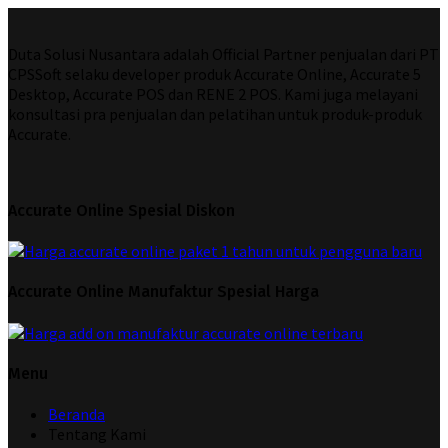
Duta Solusi Nusantara adalah Official Partner penjualan dari PT
CPSSoft selaku developer produk Accurate Online, Accurate 5
Desktop, Accurate POS dan RENE 2 POS. Kami juga melayani
konsultasi pra penjualan dan pelatihan untuk produk-produk
Accurate.
Accurate Online Spesial Diskon
Accurate Online Manufaktur Spesial Harga
Menu
Beranda
Tentang Kami